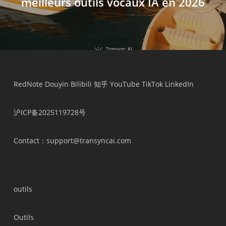
meilleurs outils vocaux IA en 2026
RedNote
Douyin
Bilibili
知乎
YouTube
TikTok
LinkedIn
沪ICP备2025119728号
Contact
：support@transyncai.com
outils
Outils