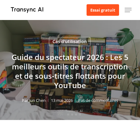
Skip
Menu
Essai gratuit
to
main
content
Cas d'utilisation
Guide du spectateur 2026 : Les 5
meilleurs outils de transcription
et de sous-titres flottants pour
YouTube
Par
Jun Chen
13 mai 2026
Pas de commentaires