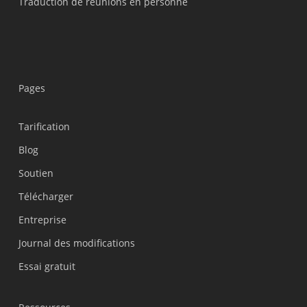
Traduction de réunions en personne
Pages
Українська
Polski
Tarification
Nederlands
Blog
Türkçe
Soutien
Tiếng Việt
Télécharger
Bahasa Indonesia
Entreprise
हिन्दी
Journal des modifications
العربية
Essai gratuit
Português do Brasil
繁體中文