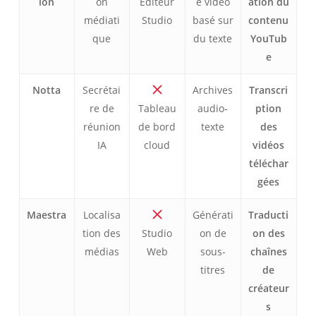
ion
on
Éditeur
e vidéo
ation du
médiati
Studio
basé sur
contenu
que
du texte
YouTub
e
Notta
Secrétai
Archives
Transcri
re de
Tableau
audio-
ption
réunion
de bord
texte
des
IA
cloud
vidéos
téléchar
gées
Maestra
Localisa
Générati
Traducti
tion des
Studio
on de
on des
médias
Web
sous-
chaînes
titres
de
créateur
s