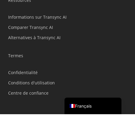
Ressources
ไทย
Čeština
Informations sur Transync AI
Italiano
Comparer Transync AI
Deutsch
Alternatives à Transync AI
Español
Termes
Русский
한국어
Confidentialité
日本語
Conditions d'utilisation
简体中文
Centre de confiance
English
Français
© 2026 Transync AI – Traduction en temps réel.