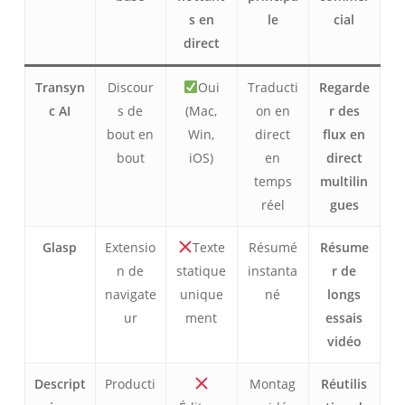
s en
le
cial
direct
Transyn
Discour
Oui
Traducti
Regarde
c AI
s de
(Mac,
on en
r des
bout en
Win,
direct
flux en
bout
iOS)
en
direct
temps
multilin
réel
gues
Glasp
Extensio
Texte
Résumé
Résume
n de
statique
instanta
r de
navigate
unique
né
longs
ur
ment
essais
vidéo
Descript
Producti
Montag
Réutilis