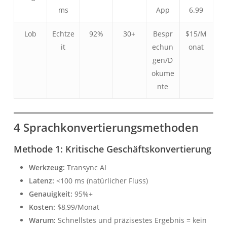
ms
App
6.99
Lob
Echtze
92%
30+
Bespr
$15/M
it
echun
onat
gen/D
okume
nte
4 Sprachkonvertierungsmethoden
Methode 1: Kritische Geschäftskonvertierung
Werkzeug:
Transync AI
Latenz:
<100 ms (natürlicher Fluss)
Genauigkeit:
95%+
Kosten:
$8,99/Monat
Warum:
Schnellstes und präzisestes Ergebnis = kein