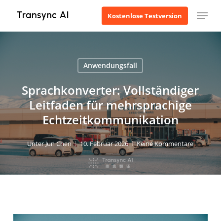
Zum
Menü
Kostenlose Testversion
Hauptinhalt
springen
Anwendungsfall
Sprachkonverter: Vollständiger
Leitfaden für mehrsprachige
Echtzeitkommunikation
Unter
Jun Chen
10. Februar 2026
Keine Kommentare