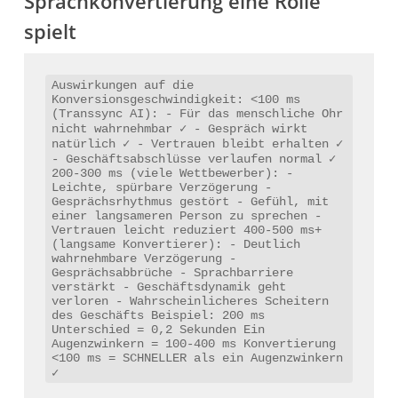
Sprachkonvertierung eine Rolle
spielt
Auswirkungen auf die 
Konversionsgeschwindigkeit: <100 ms 
(Transsync AI): - Für das menschliche Ohr 
nicht wahrnehmbar ✓ - Gespräch wirkt 
natürlich ✓ - Vertrauen bleibt erhalten ✓ 
- Geschäftsabschlüsse verlaufen normal ✓ 
200-300 ms (viele Wettbewerber): - 
Українська
Leichte, spürbare Verzögerung - 
Gesprächsrhythmus gestört - Gefühl, mit 
Polski
einer langsameren Person zu sprechen - 
Vertrauen leicht reduziert 400-500 ms+ 
Nederlands
(langsame Konvertierer): - Deutlich 
wahrnehmbare Verzögerung - 
Gesprächsabbrüche - Sprachbarriere 
Türkçe
verstärkt - Geschäftsdynamik geht 
verloren - Wahrscheinlicheres Scheitern 
Tiếng Việt
des Geschäfts Beispiel: 200 ms 
Unterschied = 0,2 Sekunden Ein 
Bahasa Indonesia
Augenzwinkern = 100-400 ms Konvertierung 
<100 ms = SCHNELLER als ein Augenzwinkern 
हिन्दी
✓
العربية