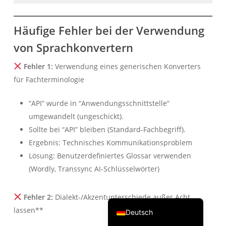
Português do Brasil
Häufige Fehler bei der Verwendung
繁體中文
von Sprachkonvertern
ไทย
Čeština
Fehler 1:
Verwendung eines generischen Konverters
Italiano
für Fachterminologie
Español
“API” wurde in “Anwendungsschnittstelle”
Français
umgewandelt (ungeschickt).
Русский
Sollte bei “API” bleiben (Standard-Fachbegriff).
Ergebnis: Technisches Kommunikationsproblem
한국어
Lösung: Benutzerdefiniertes Glossar verwenden
日本語
(Wordly, Transsync AI-Schlüsselwörter)
简体中文
English
Fehler 2:
Dialekt-/Akzentunterschiede außer Acht
lassen**
Deutsch