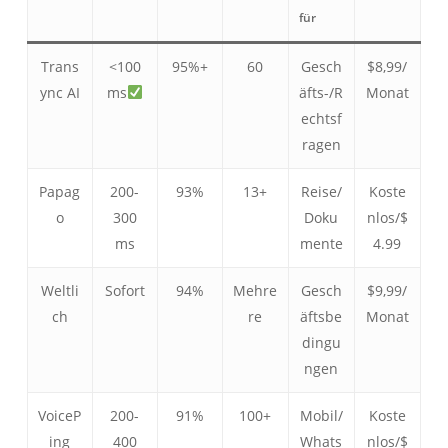
für
Trans
<100
95%+
60
Gesch
$8,99/
ync AI
ms
äfts-/R
Monat
echtsf
ragen
Papag
200-
93%
13+
Reise/
Koste
o
300
Doku
nlos/$
ms
mente
4.99
Weltli
Sofort
94%
Mehre
Gesch
$9,99/
ch
re
äftsbe
Monat
dingu
ngen
VoiceP
200-
91%
100+
Mobil/
Koste
ing
400
Whats
nlos/$