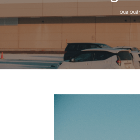
Qua
Quâ