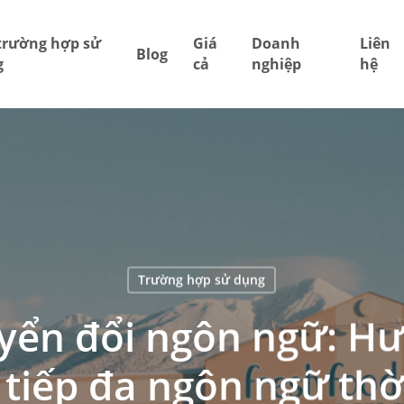
trường hợp sử
Giá
Doanh
Liên
Blog
g
cả
nghiệp
hệ
Trường hợp sử dụng
yển đổi ngôn ngữ: H
 tiếp đa ngôn ngữ thờ