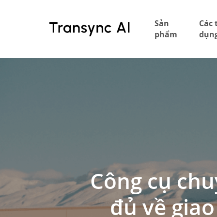
Bỏ
qua
Sản
Các 
nội
phẩm
dụn
dung
chính
Công cụ chu
đủ về giao