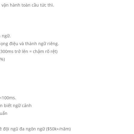
 vận hành toàn cầu tức thì.
n ngữ.
ọng điệu và thành ngữ riêng.
(300ms trở lên = chậm rõ rệt)
9%)
 <100ms.
n biết ngữ cảnh
huẩn
huê đội ngũ đa ngôn ngữ ($50k+/năm)