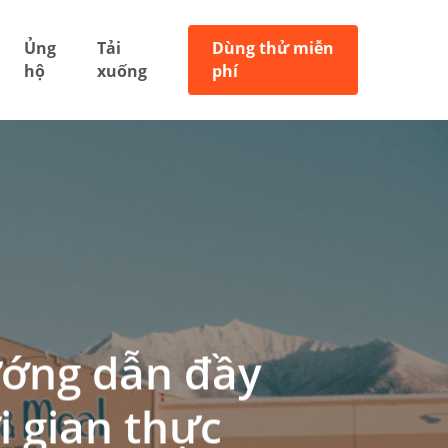
Ủng
Tải
Dùng thử miễn
hộ
xuống
phí
ướng dẫn đầy
i gian thực