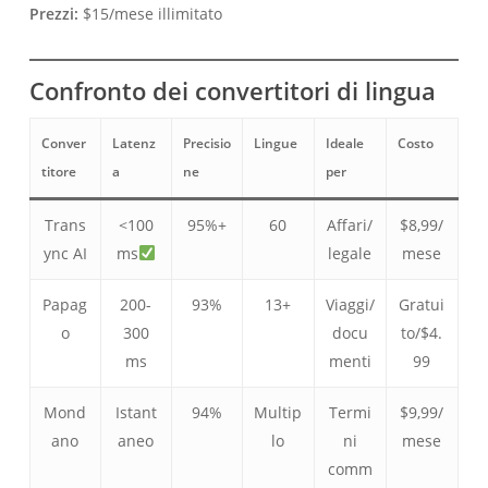
Prezzi:
$15/mese illimitato
Confronto dei convertitori di lingua
Conver
Latenz
Precisio
Lingue
Ideale
Costo
titore
a
ne
per
Trans
<100
95%+
60
Affari/
$8,99/
ync AI
ms
legale
mese
Papag
200-
93%
13+
Viaggi/
Gratui
o
300
docu
to/$4.
ms
menti
99
Mond
Istant
94%
Multip
Termi
$9,99/
ano
aneo
lo
ni
mese
comm