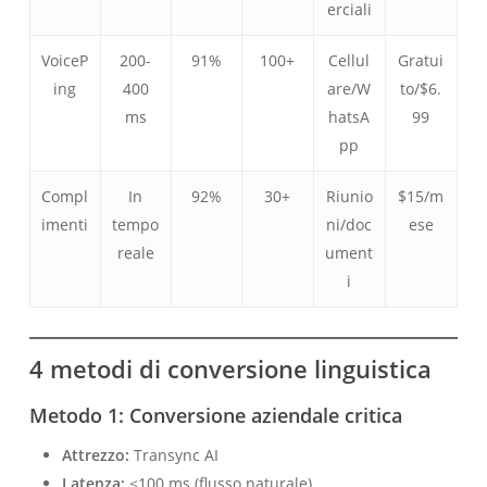
erciali
VoiceP
200-
91%
100+
Cellul
Gratui
ing
400
are/W
to/$6.
ms
hatsA
99
pp
Compl
In
92%
30+
Riunio
$15/m
imenti
tempo
ni/doc
ese
reale
ument
i
4 metodi di conversione linguistica
Metodo 1: Conversione aziendale critica
Attrezzo:
Transync AI
Latenza:
<100 ms (flusso naturale)