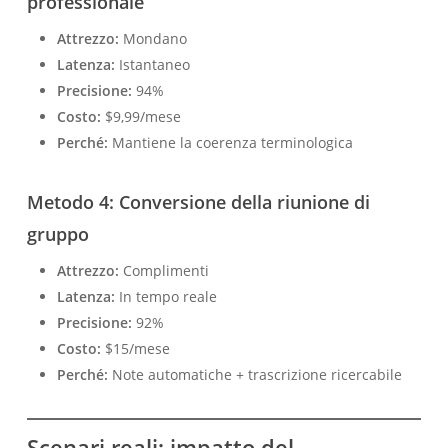
professionale
Attrezzo:
Mondano
Latenza:
Istantaneo
Precisione:
94%
Costo:
$9,99/mese
Perché:
Mantiene la coerenza terminologica
Metodo 4: Conversione della riunione di
gruppo
Attrezzo:
Complimenti
Latenza:
In tempo reale
Precisione:
92%
Costo:
$15/mese
Perché:
Note automatiche + trascrizione ricercabile
Scenari reali: impatto del