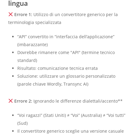
lingua
Errore 1:
Utilizzo di un convertitore generico per la
terminologia specializzata
“API” convertito in “interfaccia dell’applicazione”
(imbarazzante)
Dovrebbe rimanere come "API" (termine tecnico
standard)
Українська
Risultato: comunicazione tecnica errata
Polski
Soluzione: utilizzare un glossario personalizzato
Nederlands
(parole chiave Wordly, Transync AI)
Türkçe
Errore 2:
Ignorando le differenze dialettali/accento**
Tiếng Việt
Bahasa Indonesia
“Voi ragazzi” (Stati Uniti) ≠ “Voi” (Australia) ≠ “Voi tutti”
(Sud)
हिन्दी
Il convertitore generico sceglie una versione casuale
العربية