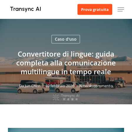
Vai
Menu
Prova gratuita
al
contenuto
principale
Caso d'uso
Convertitore di lingue: guida
completa alla comunicazione
multilingue in tempo reale
Da
Jun Chen
10 febbraio 2026
Nessun commento