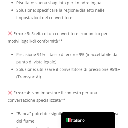
Risultato: suona sbagliato per i madrelingua
Português do Brasil
Soluzione: specificare la regione/dialetto nelle
繁體中文
impostazioni del convertitore
ไทย
Errore 3:
Scelta di un convertitore economico per
Čeština
motivi legali/di conformità**
Deutsch
Español
Precisione 91% = tasso di errore 9% (inaccettabile dal
punto di vista legale)
Français
Soluzione: utilizzare il convertitore di precisione 95%+
Русский
(Transync AI)
한국어
日本語
Errore 4:
Non impostare il contesto per una
conversazione specializzata**
简体中文
English
“Banca” potrebbe significare istituto finanziario o riva
Italiano
del fiume