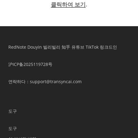
클릭하여 보기
.
RedNote
Douyin
빌리빌리
知乎
유튜브
TikTok
링크드인
沪ICP备2025119728号
연락하다
：support@transyncai.com
도구
도구