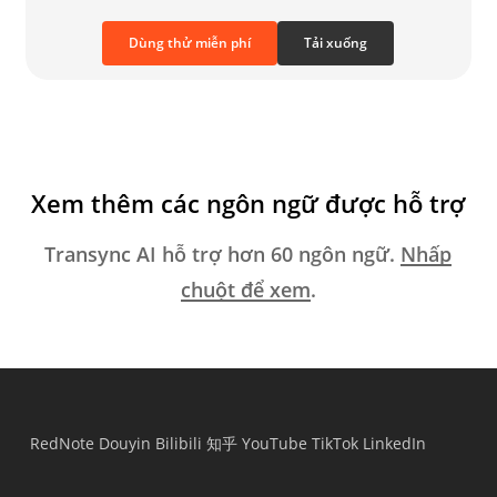
Dùng thử miễn phí
Tải xuống
Xem thêm các ngôn ngữ được hỗ trợ
Transync AI hỗ trợ hơn 60 ngôn ngữ.
Nhấp
chuột để xem
.
RedNote
Douyin
Bilibili
知乎
YouTube
TikTok
LinkedIn