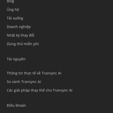
Blog
Ủng hộ
Українська
Tải xuống
Polski
Doanh nghiệp
Nederlands
Nhật ký thay đổi
Türkçe
Dùng thử miễn phí
Bahasa Indonesia
हिन्दी
Tài nguyên
العربية
Português do Brasil
Thông tin thực tế về Transync AI
繁體中文
So sánh Transync AI
ไทย
Các giải pháp thay thế cho Transync AI
Čeština
Italiano
Điều khoản
Deutsch