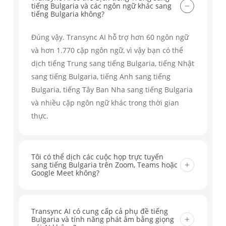
tiếng Bulgaria và các ngôn ngữ khác sang
tiếng Bulgaria không?
Đúng vậy. Transync AI hỗ trợ hơn 60 ngôn ngữ
và hơn 1.770 cặp ngôn ngữ, vì vậy bạn có thể
dịch tiếng Trung sang tiếng Bulgaria, tiếng Nhật
sang tiếng Bulgaria, tiếng Anh sang tiếng
Bulgaria, tiếng Tây Ban Nha sang tiếng Bulgaria
và nhiều cặp ngôn ngữ khác trong thời gian
thực.
Tôi có thể dịch các cuộc họp trực tuyến
sang tiếng Bulgaria trên Zoom, Teams hoặc
Google Meet không?
Có. Transync AI hoạt động với Zoom, Microsoft
Teams, Google Meet và các nền tảng họp trực
Transync AI có cung cấp cả phụ đề tiếng
Bulgaria và tính năng phát âm bằng giọng
tuyến lớn khác, giúp bạn dịch các cuộc hội thoại