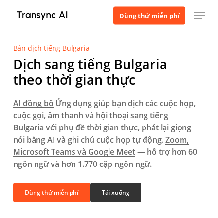
Bỏ
Thực đơn
Dùng thử miễn phí
qua
nội
dung
Bản dịch tiếng Bulgaria
chính
Dịch sang tiếng Bulgaria
theo thời gian thực
AI đồng bộ
Ứng dụng giúp bạn dịch các cuộc họp,
cuộc gọi, âm thanh và hội thoại sang tiếng
Bulgaria với phụ đề thời gian thực, phát lại giọng
nói bằng AI và ghi chú cuộc họp tự động.
Zoom,
Microsoft Teams và Google Meet
— hỗ trợ hơn 60
ngôn ngữ và hơn 1.770 cặp ngôn ngữ.
Dùng thử miễn phí
Tải xuống