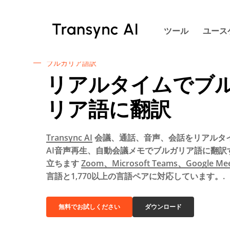
本
文
ツール
ユース
へ
ス
キ
ブルガリア語訳
ッ
リアルタイムでブ
プ
リア語に翻訳
Transync AI
会議、通話、音声、会話をリアルタ
AI音声再生、自動会議メモでブルガリア語に翻訳
立ちます
Zoom、Microsoft Teams、Google Me
言語と1,770以上の言語ペアに対応しています。.
無料でお試しください
ダウンロード