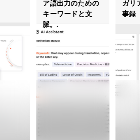
ア語出力のための
ガリア語
キーワードと文
事録
脈。.