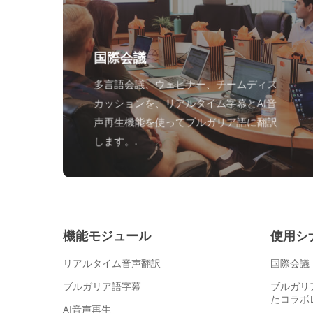
国際会議
多言語会議、ウェビナー、チームディス
カッションを、リアルタイム字幕とAI音
声再生機能を使ってブルガリア語に翻訳
します。.
機能モジュール
使用シ
リアルタイム音声翻訳
国際会議
ブルガリア語字幕
ブルガリ
たコラボ
AI音声再生