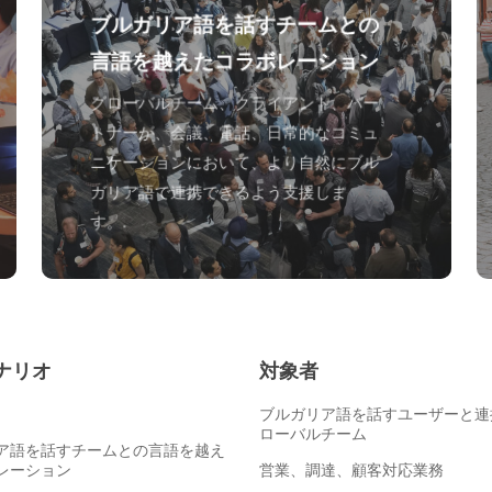
ブルガリア語を話すチームとの
言語を越えたコラボレーション
グローバルチーム、クライアント、パー
トナーが、会議、電話、日常的なコミュ
ニケーションにおいて、より自然にブル
ガリア語で連携できるよう支援しま
す。.
ナリオ
対象者
ブルガリア語を話すユーザーと連
ローバルチーム
ア語を話すチームとの言語を越え
レーション
営業、調達、顧客対応業務