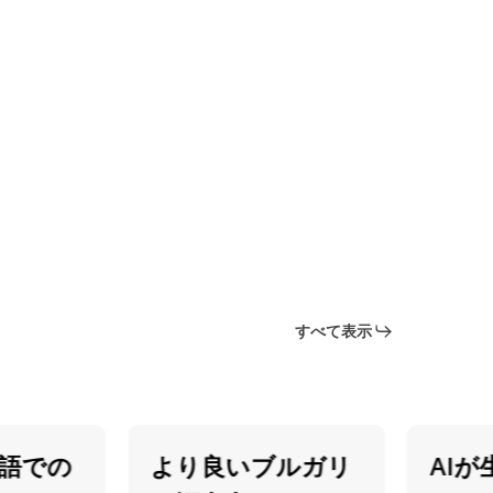
すべて表示
での
より良いブルガリ
AIが生