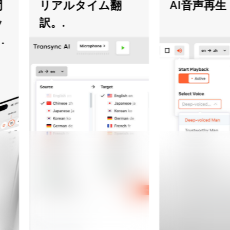
リアルタイム翻
AI音声再生
訳。.