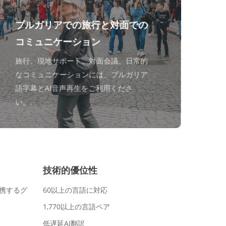
ブルガリアでの旅行と対面での
コミュニケーション
旅行、現地サポート、対面会議、日常的
なコミュニケーションには、ブルガリア
語字幕とAI音声再生をご利用くださ
い。.
技術的優位性
携するグ
60以上の言語に対応
1,770以上の言語ペア
低遅延AI翻訳