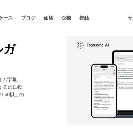
ケース
ブログ
価格
企業
接触
サ
ルガ
イム字幕、
するのに役
et
60以上の