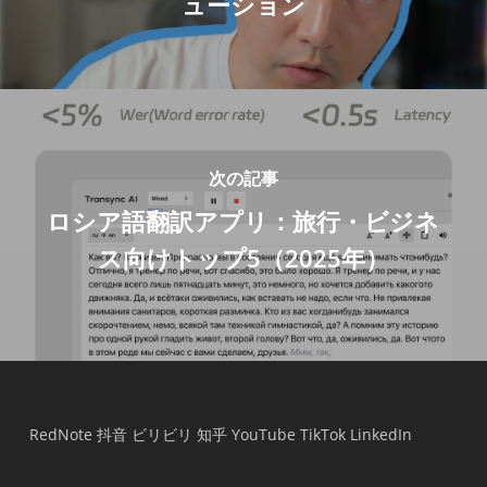
ューション
次の記事
ロシア語翻訳アプリ：旅行・ビジネ
ス向けトップ5（2025年）
RedNote
抖音
ビリビリ
知乎
YouTube
TikTok
LinkedIn