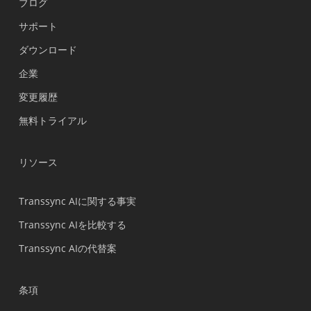
ブログ
サポート
Українська
ダウンロード
Polski
企業
Nederlands
変更履歴
Türkçe
無料トライアル
Tiếng Việt
Bahasa Indonesia
リソース
हिन्दी
العربية
Transsync AIに関する事実
Português do Brasil
Transsync AIを比較する
繁體中文
Transsync AIの代替案
ไทย
Čeština
条項
Italiano