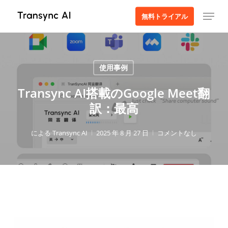
本
メニュー
無料トライアル
文
へ
ス
キ
使用事例
ッ
プ
Transync AI搭載のGoogle Meet翻
訳：最高
による
Transync AI
2025 年 8 月 27 日
コメントなし