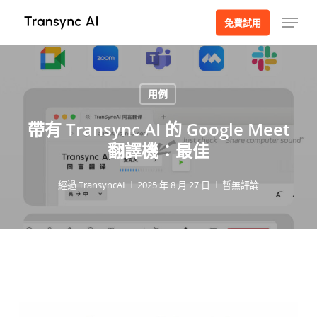
跳
選單
免費試用
至
主
要
內
用例
容
帶有 Transync AI 的 Google Meet
翻譯機：最佳
經過
TransyncAI
2025 年 8 月 27 日
暫無評論