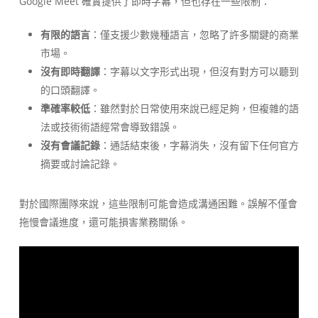
Google Meet 確實提供了即時字幕，但也存在一些限制：
有限的語言
：僅支援少數幾種語言，忽略了許多關鍵的商業
市場。
沒有即時翻譯
：字幕以文字形式出現，但沒有對方可以聽到
的口頭翻譯。
準確率較低
：雖然對於日常使用來說已經足夠，但複雜的語
法或技術術語經常會導致錯誤。
沒有會議記錄
：通話結束後，字幕消失，沒有留下任何官方
摘要或討論記錄。
對於國際團隊來說，這些限制可能會造成溝通困難。誤解不僅會
拖慢會議進度，還可能損害業務關係。