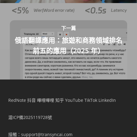
下一篇
俄語翻譯應用：旅遊和商務領域排名
前五的應用（2025 年）
RedNote
抖音
嗶哩嗶哩
知乎
YouTube
TikTok
LinkedIn
滬ICP備2025119728號
接觸
：support@transyncai.com