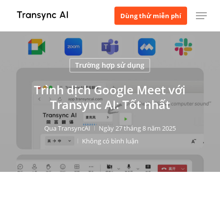
Bỏ
Thực đơn
Dùng thử miễn phí
qua
nội
dung
chính
Trường hợp sử dụng
Trình dịch Google Meet với
Transync AI: Tốt nhất
Qua
TransyncAI
Ngày 27 tháng 8 năm 2025
Không có bình luận