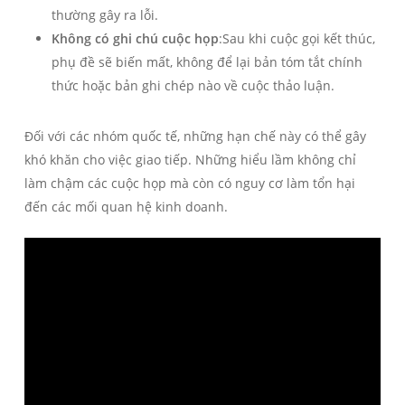
thường gây ra lỗi.
Không có ghi chú cuộc họp
:Sau khi cuộc gọi kết thúc,
phụ đề sẽ biến mất, không để lại bản tóm tắt chính
thức hoặc bản ghi chép nào về cuộc thảo luận.
Đối với các nhóm quốc tế, những hạn chế này có thể gây
khó khăn cho việc giao tiếp. Những hiểu lầm không chỉ
làm chậm các cuộc họp mà còn có nguy cơ làm tổn hại
đến các mối quan hệ kinh doanh.