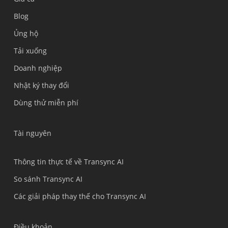
Blog
Ủng hộ
Українська
Tải xuống
Polski
Doanh nghiệp
Nederlands
Nhật ký thay đổi
Türkçe
Dùng thử miễn phí
Bahasa Indonesia
हिन्दी
Tài nguyên
العربية
Português do Brasil
Thông tin thực tế về Transync AI
繁體中文
So sánh Transync AI
ไทย
Các giải pháp thay thế cho Transync AI
Čeština
Italiano
Điều khoản