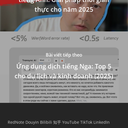
thực cho năm 2025
Bài viết tiếp theo
Ứng dụng dịch tiếng Nga: Top 5
cho du lịch và kinh doanh (2025)
RedNote
Douyin
Bilibili
知乎
YouTube
TikTok
LinkedIn