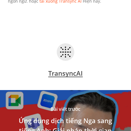
ngôn ngữ. hoặc
tải xuống Transync AI
Hiện nay.
TransyncAI
Bài viết trước
Ứng dụng dịch tiếng Nga sang
tiếng Anh: Giải pháp thời gian