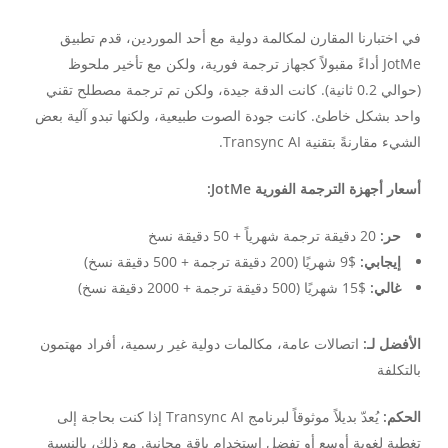
في اختبارنا المقارن لمكالمة دولية مع أحد الموردين، قدم تطبيق
JotMe أداءً مقبولاً كجهاز ترجمة فورية، ولكن مع تأخير ملحوظ
(حوالي 0.2 ثانية). كانت الدقة جيدة، ولكن تم ترجمة مصطلح تقني
واحد بشكل خاطئ. كانت جودة الصوت طبيعية، ولكنها تبدو آلية بعض
الشيء مقارنةً بتقنية Transync AI.
أسعار أجهزة الترجمة الفورية JotMe:
حر:
20 دقيقة ترجمة شهرياً + 50 دقيقة نسخ
إيجابي:
$9 شهريًا (200 دقيقة ترجمة + 500 دقيقة نسخ)
غالي:
$15 شهريًا (500 دقيقة ترجمة + 2000 دقيقة نسخ)
الأفضل لـ:
اتصالات عامة، مكالمات دولية غير رسمية، أفراد مهتمون
بالتكلفة
الحكم:
يُعدّ بديلاً موثوقاً لبرنامج Transync AI إذا كنت بحاجة إلى
تغطية لغوية أوسع أو تفضل استخدام باقة مجانية. مع ذلك، بالنسبة