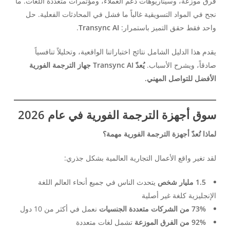
فرق موزعة، وسيناريوهات دعم العملاء، ومؤتمرات متعددة اللغات. ما
نجح في المواد التسويقية غالباً ما فشل في المحادثات الفعلية. حل
واحد فقط حقق التميز باستمرار:
Transync AI
.
يقدم هذا الدليل الشامل نتائج اختباراتنا الواقعية، وتحليلاً تنافسياً
صادقاً، ويشرح الأسباب.
يُعدّ Transync AI جهاز الترجمة الفورية
الأفضل للتواصل المهني.
سوق أجهزة الترجمة الفورية في عام 2026
لماذا تُعدّ أجهزة الترجمة الفورية مهمة؟
لقد تغير واقع الأعمال التجارية العالمية بشكل جذري:
1.5 مليار شخص
يتحدث الناس في جميع أنحاء العالم اللغة
الإنجليزية كلغة غير أصلية
73% من الشركات متعددة الجنسيات
نعمل في أكثر من 10 دول
92% من الفرق الموزعة
تشمل لغات متعددة