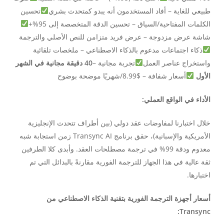
طبيعي للغاية – أفاد المستخدمون أنه يبدو كمتحدث بشري
تحسين
الكلمات المفتاحية/السياق – تحسين الدقة المتخصصة إلى 95%+
شاشة عرض مزدوجة – عرض فريد متزامن للنص الأصلي والترجمة
ذكاء اجتماعات مدعوم بالذكاء الاصطناعي – ملخصات تلقائية
واستخراج عناصر العمل
تجربة مجانية –
40 دقيقة مجانية في الشهر
الأول
أسعار شفافة – $8.99/شهريًا موضحة بوضوح
الأداء في الواقع العملي:
خلال اختبارنا لمفاوضات عقد دولي (بين أطراف تتحدث الإنجليزية
الأمريكية والإسبانية)، حقق برنامج Transync AI زمن استجابة شبه
معدوم ودقة 99% في ترجمة مصطلحات العقد. وأبدى كلا الطرفين
ثقة عالية في هذا الجهاز للترجمة الفورية مقارنةً بالبدائل التي تم
اختبارها.
أسعار أجهزة الترجمة الفورية بتقنية الذكاء الاصطناعي من
Transync: