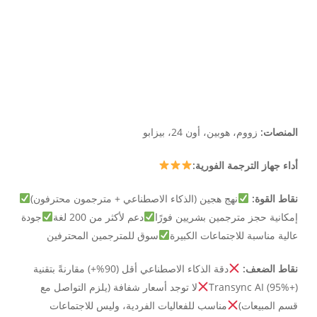
المنصات:
زووم، هوبين، أون 24، بيزابو
أداء جهاز الترجمة الفورية:
نقاط القوة:
نهج هجين (الذكاء الاصطناعي + مترجمون محترفون)
إمكانية حجز مترجمين بشريين فورًا
دعم لأكثر من 200 لغة
جودة
عالية مناسبة للاجتماعات الكبيرة
سوق للمترجمين المحترفين
نقاط الضعف:
دقة الذكاء الاصطناعي أقل (90%+) مقارنةً بتقنية
Transync AI (95%+)
لا توجد أسعار شفافة (يلزم التواصل مع
قسم المبيعات)
مناسب للفعاليات الفردية، وليس للاجتماعات