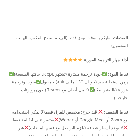
المنصات:
مايكروسوفت تيمز فقط (الويب، سطح المكتب، الهاتف
المحمول)
أداء جهاز الترجمة الفورية:
نقاط القوة:
جودة ترجمة ممتازة (تشتهر DeepL بدقتها الطبيعية)
زمن استجابة جيد (حوالي 130 مللي ثانية) - مقبول
صوت وترجمة
فورية (باللغتين معًا)
تكامل أصلي مع Teams (بدون روبوتات
خارجية)
نقاط الضعف:
قيد حرج: مخصص للفرق فقط
(لا يمكن استخدامه
مع Zoom أو Google Meet أو Webex)
يقتصر على 14 لغة فقط
لا توجد أسعار شفافة (يلزم التواصل مع قسم المبيعات)
غير
مناسب للمؤسسات التي تستخدم منصات اجتماعات متعددة