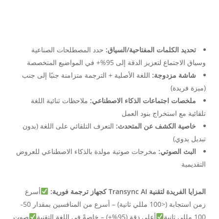
تحديد الكلمات المفتاحية/السياق:
حدد المصطلحات الصناعية
وسياق الاجتماع لتعزيز الدقة إلى 95%+ في المواضيع المتخصصة
شاشة مزدوجة:
اللغة الأصلية + الترجمة متزامنة جنبًا إلى جنب
(ميزة فريدة)
ملخصات اجتماعات الذكاء الاصطناعي:
ملاحظات ثنائية اللغة
تلقائية مع استخراج بنود العمل
خاصية الكشف عن المتحدث:
التعرف التلقائي على اللغة (بدون
تبديل يدوي)
البث الصوتي:
مخرجات صوتية مولدة بالذكاء الاصطناعي للعروض
التقديمية
المزايا الفريدة لتقنية Transync AI كجهاز ترجمة فورية:
أسرع
زمن استجابة (<100 مللي ثانية) – أسرع من المنافسين بمقدار 50-
100 مللي ثانية
أعلى دقة (95%+) – خاصةً في اللغة التقنية
صوت