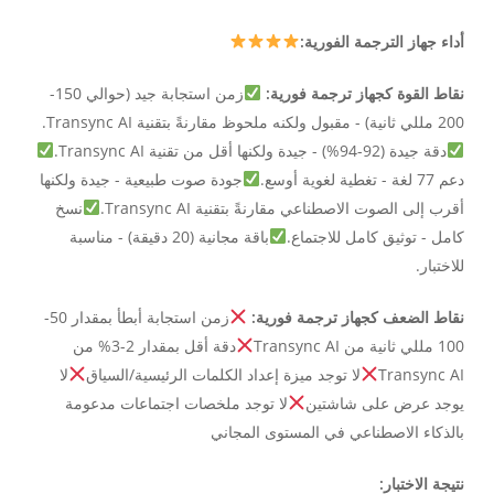
أداء جهاز الترجمة الفورية:
نقاط القوة كجهاز ترجمة فورية:
زمن استجابة جيد (حوالي 150-
200 مللي ثانية) - مقبول ولكنه ملحوظ مقارنةً بتقنية Transync AI.
دقة جيدة (92-94%) - جيدة ولكنها أقل من تقنية Transync AI.
دعم 77 لغة - تغطية لغوية أوسع.
جودة صوت طبيعية - جيدة ولكنها
أقرب إلى الصوت الاصطناعي مقارنةً بتقنية Transync AI.
نسخ
كامل - توثيق كامل للاجتماع.
باقة مجانية (20 دقيقة) - مناسبة
للاختبار.
نقاط الضعف كجهاز ترجمة فورية:
زمن استجابة أبطأ بمقدار 50-
100 مللي ثانية من Transync AI
دقة أقل بمقدار 2-3% من
Transync AI
لا توجد ميزة إعداد الكلمات الرئيسية/السياق
لا
يوجد عرض على شاشتين
لا توجد ملخصات اجتماعات مدعومة
بالذكاء الاصطناعي في المستوى المجاني
نتيجة الاختبار: