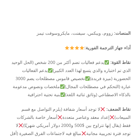
المنصات:
زووم، ويبكس، سيفنت، مايكروسوفت تيمز
أداء جهاز الترجمة الفورية:
نقاط القوة:
يدعم فعاليات تضم أكثر من 200 شخص (الحل الوحيد
الذي تم اختباره والذي يتسع لهذا العدد الكبير)
يدعم الفعاليات
الحضورية (ميزة فريدة)
تخصيص قاموس مصطلحات يضم 3000
عبارة (التحكم في مصطلحات المجال)
ملخصات ونصوص مدعومة
بالذكاء الاصطناعي (وثائق ثنائية اللغة)
بنية تحتية احترافية
نقاط الضعف:
لا توجد أسعار شفافة (يلزم التواصل مع قسم
المبيعات)
إعداد معقد وعناصر متعددة
أسعار خاصة بالشركات
فقط (يقال إنها تتراوح بين $500 و2000 دولار أمريكي شهريًا)
لا
توجد فترة تجريبية مجانية
مبالغ فيه لاجتماعات الفرق الصغيرة (أقل