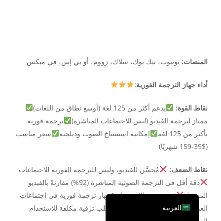
繁體中文
ไทย
Čeština
Italiano
المنصات:
يوتيوب، تيك توك، سلاك، زووم، أو بي إس، في ميكس
Deutsch
أداء جهاز الترجمة الفورية:
Español
نقاط القوة:
يدعم أكثر من 125 لغة (أوسع نطاق من اللغات)
Français
ممتاز لترجمة الفيديو (ليس للاجتماعات المباشرة)
ترجمة فورية
Русский
بأكثر من 125 لغة
إمكانية استنساخ الصوت ودبلجته
سعر مناسب
한국어
($39-159 شهريًا)
日本語
نقاط الضعف:
مُحسَّن للفيديو، وليس للترجمة الفورية للاجتماعات
简体中文
دقة أقل في الترجمة الصوتية المباشرة (92%) مقارنةً بالفيديو
English
المسجل
غير مصمم للاستخدام كجهاز ترجمة فورية في اجتماعات
العربية
العمل
دقائق الترجمة محدودة (يتطلب ترقية مكلفة للاستخدام
المكثف)