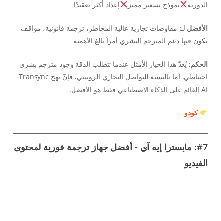
الدورية
نموذج تسعير مميز
إعداد أكثر تعقيدًا
الأفضل لـ:
مفاوضات تجارية عالية المخاطر، ترجمة قانونية، مواقف
يكون فيها دعم المترجم البشري أمراً بالغ الأهمية
الحكم:
يُعدّ هذا الخيار الأمثل عندما تتطلب الدقة وجود مترجم بشري
احتياطي. أما بالنسبة للتواصل التجاري الروتيني، فإنّ نهج Transync
AI القائم على الذكاء الاصطناعي فقط هو الأفضل.
Українська
كودو
Polski
Nederlands
#7: مايسترا إيه آي - أفضل جهاز ترجمة فورية لمحتوى
Türkçe
الفيديو
Tiếng Việt
Bahasa Indonesia
हिन्दी
Português do Brasil