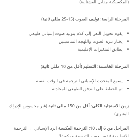
(المكسيكية مقابل القشتالية)
المرحلة الرابعة: توليف الصوت (15-25 مللي ثانية)
يقوم تحويل النص إلى كلام بتوليد صوت إسباني طبيعي
يختار نبرة الصوت واللهجة المناسبتين
يطابق المتغيرات الإقليمية
المرحلة الخامسة: التسليم (أقل من 10 مللي ثانية)
يسمع المتحدث الإسباني الترجمة في الوقت نفسه
تم الحفاظ على التدفق الطبيعي للمحادثة
زمن الاستجابة الكلي: أقل من 150 مللي ثانية
(غير محسوس للإدراك
البشري)
المراحل من 6 إلى 10: الترجمة العكسية
الرد الإسباني ← الترجمة
الإنجليزية (نفس مسار الترجمة معكوسًا)