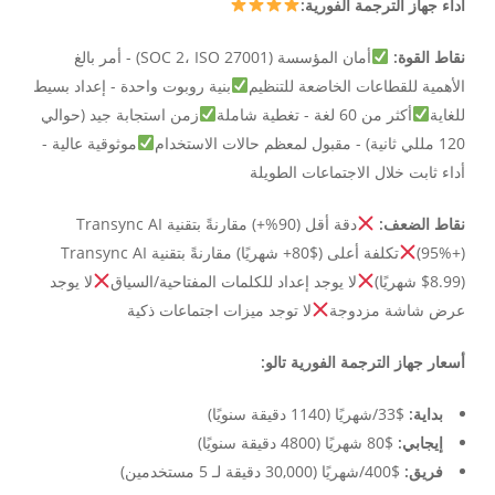
أداء جهاز الترجمة الفورية:
نقاط القوة:
أمان المؤسسة (SOC 2، ISO 27001) - أمر بالغ
الأهمية للقطاعات الخاضعة للتنظيم
بنية روبوت واحدة - إعداد بسيط
للغاية
أكثر من 60 لغة - تغطية شاملة
زمن استجابة جيد (حوالي
120 مللي ثانية) - مقبول لمعظم حالات الاستخدام
موثوقية عالية -
أداء ثابت خلال الاجتماعات الطويلة
نقاط الضعف:
دقة أقل (90%+) مقارنةً بتقنية Transync AI
(95%+)
تكلفة أعلى ($80+ شهريًا) مقارنةً بتقنية Transync AI
($8.99 شهريًا)
لا يوجد إعداد للكلمات المفتاحية/السياق
لا يوجد
عرض شاشة مزدوجة
لا توجد ميزات اجتماعات ذكية
أسعار جهاز الترجمة الفورية تالو:
بداية:
$33/شهريًا (1140 دقيقة سنويًا)
إيجابي:
$80 شهريًا (4800 دقيقة سنويًا)
فريق:
$400/شهريًا (30,000 دقيقة لـ 5 مستخدمين)