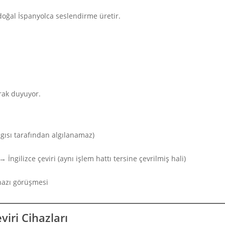
oğal İspanyolca seslendirme üretir.
arak duyuyor.
lgısı tarafından algılanamaz)
 İngilizce çeviri (aynı işlem hattı tersine çevrilmiş hali)
ihazı görüşmesi
viri Cihazları