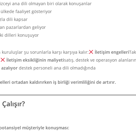
zceyi ana dili olmayan biri olarak konuşanlar
ülkede faaliyet gösteriyor
la dili kapsar
an pazarlardan geliyor
ki dilleri konuşuyor
 kuruluşlar şu sorunlarla karşı karşıya kalır:
İletişim engelleri
Tak
e
İletişim eksikliğinin maliyeti
satış, destek ve operasyon alanları
azalıyor
destek personeli ana dili olmadığında
leri ortadan kaldırırken iş birliği verimliliğini de artırır.
 Çalışır?
 potansiyel müşteriyle konuşması: