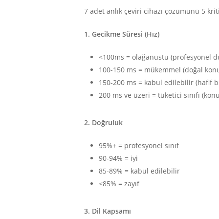
7 adet anlık çeviri cihazı çözümünü 5 kri
1. Gecikme Süresi (Hız)
<100ms = olağanüstü (profesyonel d
100-150 ms = mükemmel (doğal kon
150-200 ms = kabul edilebilir (hafif b
200 ms ve üzeri = tüketici sınıfı (ko
2. Doğruluk
95%+ = profesyonel sınıf
90-94% = iyi
85-89% = kabul edilebilir
<85% = zayıf
3. Dil Kapsamı