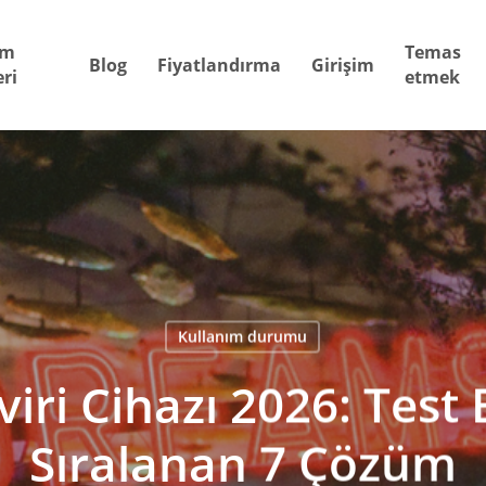
ım
Temas
Blog
Fiyatlandırma
Girişim
ri
etmek
Kullanım durumu
viri Cihazı 2026: Test 
Sıralanan 7 Çözüm