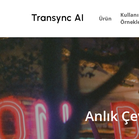
Ana
içeriğe
Kullan
Ürün
geç
Örnekle
Anlık Çe