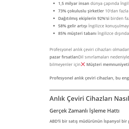
1,5 milyar insan
dünya çapında İngili
73% çokuluslu şirketler
10'dan fazla 
Dağıtılmış ekiplerin 92%'si
birden faz
58% gelir artışı
İngilizce konuşulmay
85% müşteri tabanı
İngilizce dışında
Profesyonel anlık çeviri cihazları olmadan
pazar fırsatları
Dil sınırlamaları nedeniyl
bilmeyenler için
Müşteri memnuniyeti 
Profesyonel anlık çeviri cihazları, bu engel
Anlık Çeviri Cihazları Nasıl
Gerçek Zamanlı İşleme Hattı
ABD'li bir satış müdürünün İspanyol bir