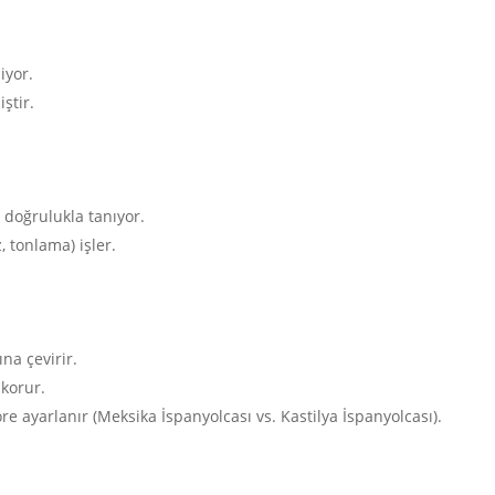
iyor.
iştir.
 doğrulukla tanıyor.
, tonlama) işler.
ına çevirir.
 korur.
e ayarlanır (Meksika İspanyolcası vs. Kastilya İspanyolcası).