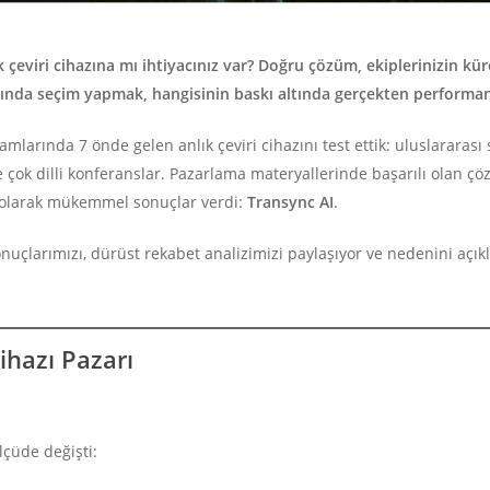
ık çeviri cihazına mı ihtiyacınız var? Doğru çözüm, ekiplerinizin kür
sında seçim yapmak, hangisinin baskı altında gerçekten performans
amlarında 7 önde gelen anlık çeviri cihazını test ettik: uluslararası 
ve çok dilli konferanslar. Pazarlama materyallerinde başarılı olan 
i olarak mükemmel sonuçlar verdi:
Transync AI
.
nuçlarımızı, dürüst rekabet analizimizi paylaşıyor ve nedenini açıkl
ihazı Pazarı
lçüde değişti: