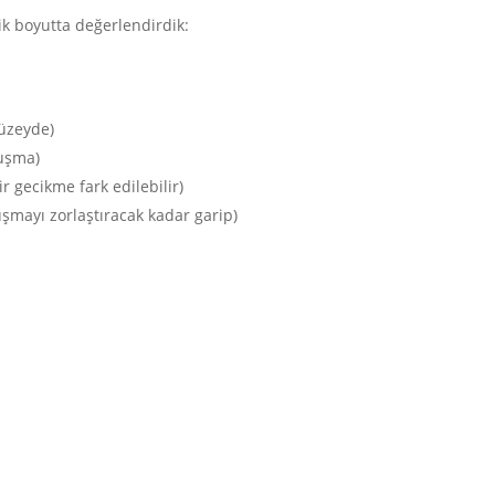
tik boyutta değerlendirdik:
üzeyde)
uşma)
ir gecikme fark edilebilir)
nuşmayı zorlaştıracak kadar garip)