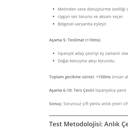
Metinden sese dönüştürme özelliği d
Uygun ses tonunu ve aksanı seçer.
Bölgesel varyantla eşleşir.
Aşama 5: Teslimat (<10ms)
İspanyol aday çeviriyi eş zamanlı ol
Doğal konuşma akışı korundu.
Toplam gecikme süresi: <150ms
(insan a
Aşama 6-10: Ters Çeviri
İspanyolca yanıt →
Sonuç:
Sorunsuz çift yönlü anlık çeviri c
Test Metodolojisi: Anlık Çe