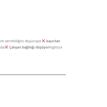
ım verimliliğini düşürüyor
kaçırılan
nda
Çalışan bağlılığı düşüyor
İngilizce