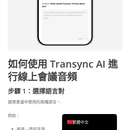
Português do Brasil
ไทย
Čeština
Italiano
Deutsch
Español
如何使用 Transync AI 進
Français
行線上會議音頻
Русский
한국어
步驟 1：選擇語言對
日本語
選擇會議中使用的兩種語言。.
简体中文
English
例如：
繁體中文
英語↔西班牙語