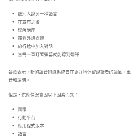
聽別人說另一種語言
在宣布之後
理解講座
觀看外語媒體
旅行途中加入對話
無需一直盯著螢幕就能聽到翻譯
谷歌表示，新的語音辨識系統旨在更好地保留說話者的語氣、重
音和語調。.
但是，供應情況會因以下因素而異：
國家
行動平台
應用程式版本
語言