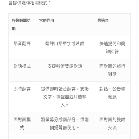
會提供幾種相關模式：
谷歌翻譯功
它的作用
最適合
能
語音翻譯
翻譯口語單字或片語
快速提問和簡
短回答
對話模式
支援輪流雙語對話
面對面的旅行
對話
即時翻譯
提供即時語音翻譯，支援
對話、公告和
文字、揚聲器或耳機輸
傾聽
入。
面對面模
將螢幕分成兩部分，供兩
面對面的雙語
式
個揚聲器使用。
交流