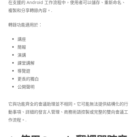
在支援的 Android 工作流程中，使用者可以儲存、重新命名、
複製和分享轉錄內容。.
轉錄功能適用於：
講座
簡報
演講
課堂講解
導覽遊
更長的獨白
公開聲明
它與功能齊全的會議助理並不相同。它可能無法提供結構化的行
動事項、詳細的發言人管理、商務術語控製或完整的雙向會議工
作流程。.