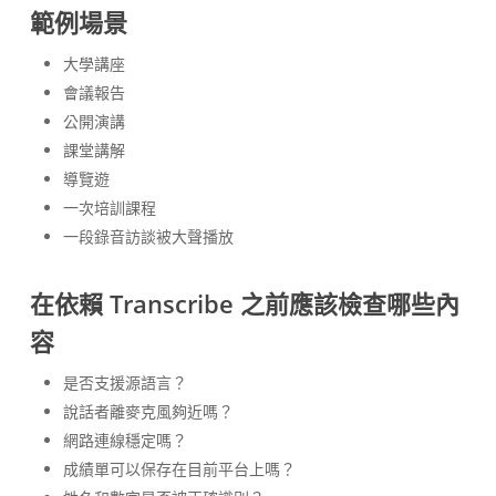
範例場景
大學講座
會議報告
公開演講
課堂講解
導覽遊
一次培訓課程
一段錄音訪談被大聲播放
在依賴 Transcribe 之前應該檢查哪些內
容
是否支援源語言？
說話者離麥克風夠近嗎？
網路連線穩定嗎？
成績單可以保存在目前平台上嗎？