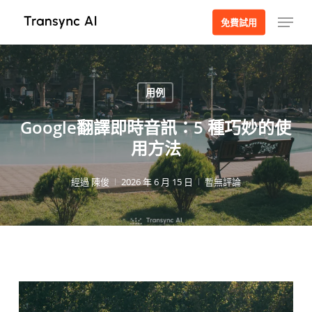
跳
選單
免費試用
至
主
要
內
用例
容
Google翻譯即時音訊：5 種巧妙的使
用方法
經過
陳俊
2026 年 6 月 15 日
暫無評論