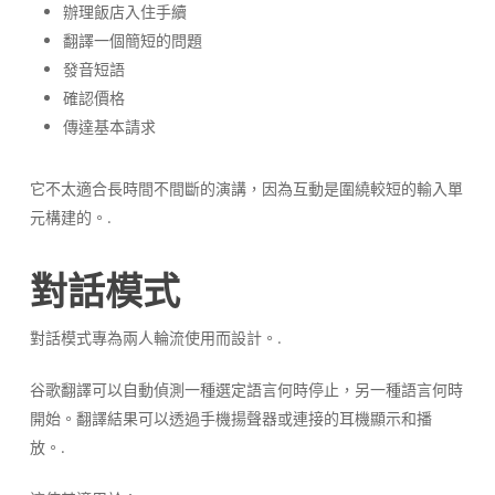
辦理飯店入住手續
翻譯一個簡短的問題
發音短語
確認價格
傳達基本請求
它不太適合長時間不間斷的演講，因為互動是圍繞較短的輸入單
元構建的。.
對話模式
對話模式專為兩人輪流使用而設計。.
谷歌翻譯可以自動偵測一種選定語言何時停止，另一種語言何時
開始。翻譯結果可以透過手機揚聲器或連接的耳機顯示和播
放。.