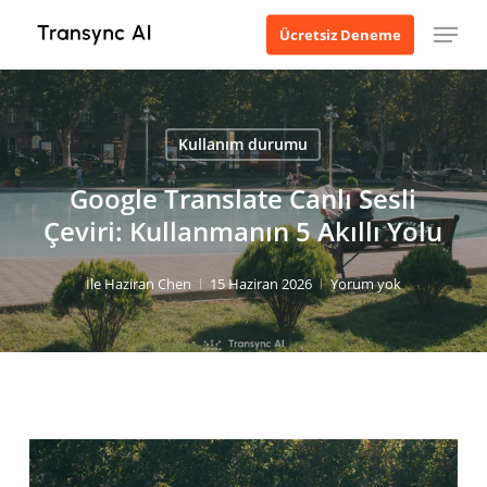
Ana
Menü
Ücretsiz Deneme
içeriğe
geç
Kullanım durumu
Google Translate Canlı Sesli
Çeviri: Kullanmanın 5 Akıllı Yolu
İle
Haziran Chen
15 Haziran 2026
Yorum yok