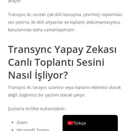
araçtır.
繁體中文
Transync AI, sürekli çok dilli konuşma, çevrimiçi toplantılar,
ไทย
ses çevirisi, iki dilli altyazılar ve toplantı dokümantasyonu
Čeština
konularında daha uzmanlaşmıştır.
Italiano
Transync Yapay Zekası
Deutsch
Español
Canlı Toplantı Sesini
Français
Nasıl İşliyor?
Русский
한국어
Transync AI, tarayıcı uzantısı veya toplantı eklentisi olarak
日本語
değil, bağımsız bir yazılım olarak çalışır.
简体中文
Şunlarla birlikte kullanılabilir:
English
Zoom
Türkçe
Microsoft Teams