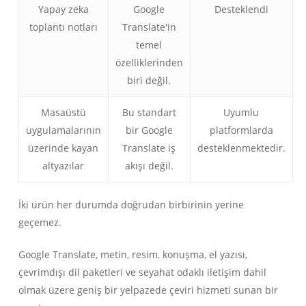
Yapay zeka
Google
Desteklendi
toplantı notları
Translate'in
temel
özelliklerinden
biri değil.
Masaüstü
Bu standart
Uyumlu
uygulamalarının
bir Google
platformlarda
Українська
üzerinde kayan
Translate iş
desteklenmektedir.
Polski
altyazılar
akışı değil.
Nederlands
İki ürün her durumda doğrudan birbirinin yerine
Tiếng Việt
geçemez.
Bahasa Indonesia
Google Translate, metin, resim, konuşma, el yazısı,
हिन्दी
çevrimdışı dil paketleri ve seyahat odaklı iletişim dahil
العربية
olmak üzere geniş bir yelpazede çeviri hizmeti sunan bir
Português do Brasil