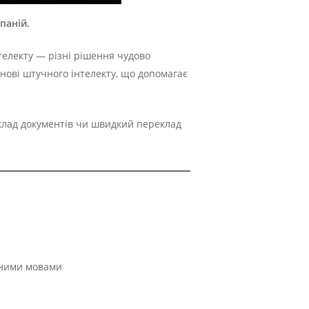
паній.
телекту — різні рішення чудово
снові штучного інтелекту, що допомагає
еклад документів чи швидкий переклад
вними мовами