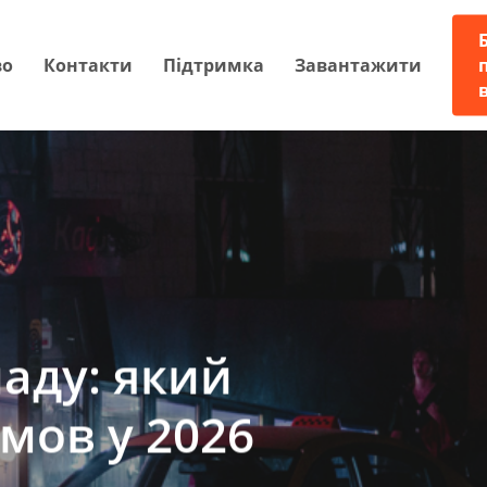
во
Контакти
Підтримка
Завантажити
аду: який
мов у 2026