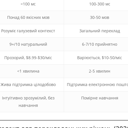
<100 мс
100-300 мс
Понад 60 якісних мов
30-50 мов
Розуміє галузевий контекст
Загальний переклад
9+/10 натуральний
6-7/10 прийнятно
Прозорий, $8.99-$30/міс
Варіюється, $10-50/міс
<1 хвилина
2-5 хвилин
Жива підтримка цілодобово
Підтримка електронною пошт
Інтуїтивно зрозумілий, без
Помірне навчання
навчання