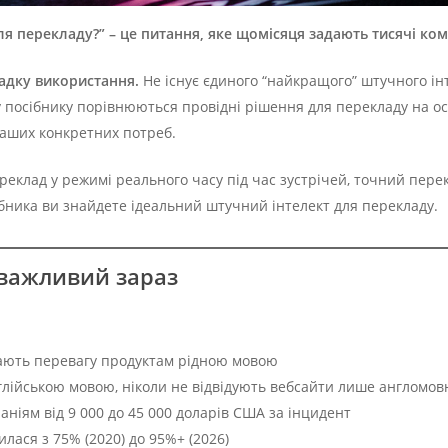
я перекладу?” – це питання, яке щомісяця задають тисячі ком
адку використання.
Не існує єдиного “найкращого” штучного ін
му посібнику порівнюються провідні рішення для перекладу на о
аших конкретних потреб.
ереклад у режимі реального часу під час зустрічей, точний пер
ібника ви знайдете ідеальний штучний інтелект для перекладу.
 важливий зараз
ддають перевагу продуктам рідною мовою
глійською мовою, ніколи не відвідують вебсайти лише англомо
ніям від 9 000 до 45 000 доларів США за інцидент
лася з 75% (2020) до 95%+ (2026)