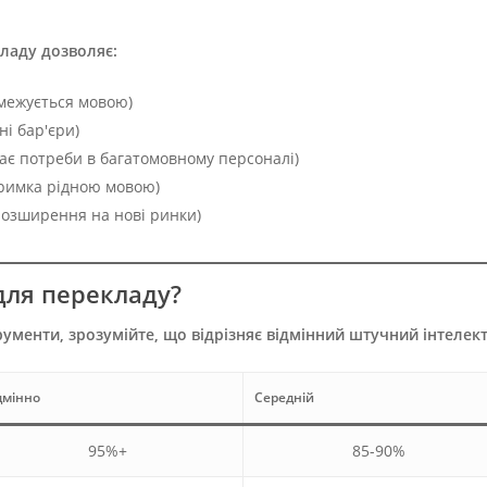
ладу дозволяє:
бмежується мовою)
і бар'єри)
є потреби в багатомовному персоналі)
тримка рідною мовою)
розширення на нові ринки)
для перекладу?
ументи, зрозумійте, що відрізняє відмінний штучний інтелек
дмінно
Середній
95%+
85-90%