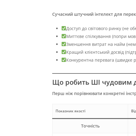
Сучасний штучний інтелект для перек
Доступ до світового ринку (не о
Миттєве спілкування (попри мовн
Зменшення витрат на найм (нема
Кращий клієнтський досвід (під
Конкурентна перевага (швидке 
Що робить ШІ чудовим 
Перш ніж порівнювати конкретні інстр
Показник якості
Ві
Точність