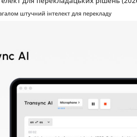
лект для перекладацьких рішень (202
загалом штучний інтелект для перекладу