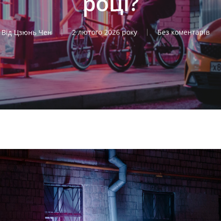
році?
Від
Цзюнь Чен
2 лютого 2026 року
Без коментарів