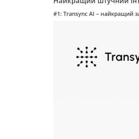
Найкращий штучний інте
#1: Transync AI – найкращий 