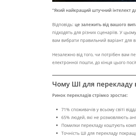
“Який найкращий штучний інтелект дл
Відповідь:
це залежить від вашого вип
підходять для різних сценаріїв. У цьо
вам вибрати правильний варіант для в
Незалежно від того, чи потрібен вам п
електронної пошти, до кінця цього пос
Чому ШІ для перекладу
Ринок перекладів стрімко зростає:
71% споживачів у всьому світі ві
65% людей, які не розмовляють ан
Помилки перекладу коштують компа
Точність ШІ для перекладу покращи