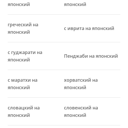
японский
японский
греческий на
с иврита на японский
японский
с гуджарати на
Пенджаби на японский
японский
с маратхи на
хорватский на
японский
японский
словацкий на
словенский на
японский
японский