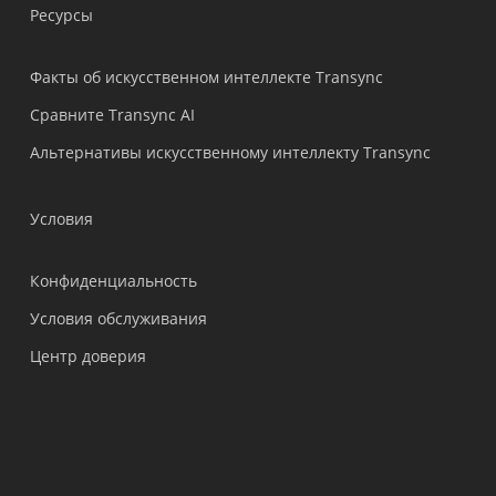
Ресурсы
हिन्दी
العربية
Факты об искусственном интеллекте Transync
Português do Brasil
Сравните Transync AI
繁體中文
Альтернативы искусственному интеллекту Transync
ไทย
Čeština
Условия
Italiano
Конфиденциальность
Deutsch
Условия обслуживания
Español
Центр доверия
Français
한국어
日本語
简体中文