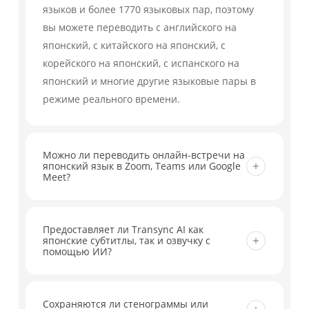
языков и более 1770 языковых пар, поэтому
вы можете переводить с английского на
японский, с китайского на японский, с
корейского на японский, с испанского на
японский и многие другие языковые пары в
режиме реального времени.
Можно ли переводить онлайн-встречи на
японский язык в Zoom, Teams или Google
Meet?
Да. Transync AI работает с Zoom, Microsoft
Teams, Google Meet и другими популярными
Предоставляет ли Transync AI как
японские субтитлы, так и озвучку с
инструментами для проведения совещаний,
помощью ИИ?
помогая переводить разговоры в режиме
реального времени на японский язык с
Да. Вы можете читать японский перевод в
субтитрами и готовыми к использованию
виде субтитров в реальном времени, а также
Сохраняются ли стенограммы или