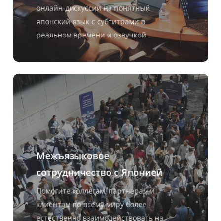
онлайн-дискуссии на понятный
японский язык с субтитрами в
реальном времени и озвучкой.
Межъязыковое
сотрудничество с Японией
Помогите коллегам, партнерам и
клиентам по всему миру более
естественно взаимодействовать на