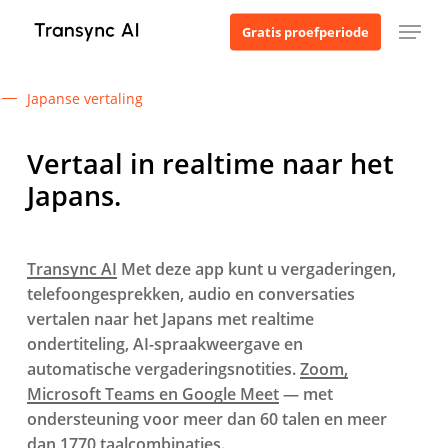
Ga
Menu
Gratis proefperiode
naar
de
hoofdinhoud
Japanse vertaling
Vertaal in realtime naar het
Japans.
Transync AI
Met deze app kunt u vergaderingen,
telefoongesprekken, audio en conversaties
vertalen naar het Japans met realtime
ondertiteling, AI-spraakweergave en
automatische vergaderingsnotities.
Zoom,
Microsoft Teams en Google Meet
— met
ondersteuning voor meer dan 60 talen en meer
dan 1770 taalcombinaties.