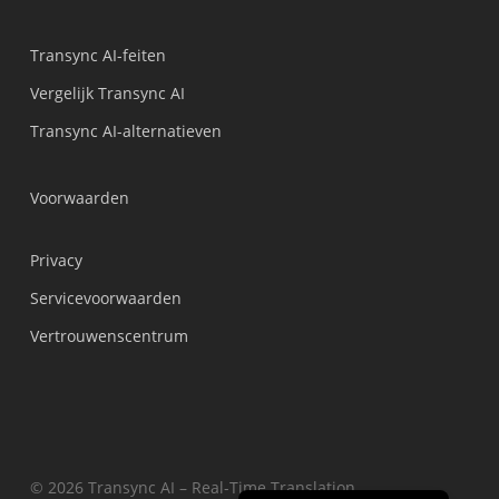
العربية
Português do Brasil
Transync AI-feiten
繁體中文
Vergelijk Transync AI
ไทย
Transync AI-alternatieven
Čeština
Italiano
Voorwaarden
Deutsch
Privacy
Español
Servicevoorwaarden
Français
Vertrouwenscentrum
Русский
한국어
日本語
简体中文
English
© 2026 Transync AI – Real-Time Translation.