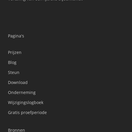
Pagina's
Prijzen
Blog
Steun
Українська
Download
Polski
Onderneming
Türkçe
Wijzigingslogboek
Tiếng Việt
Gratis proefperiode
Bahasa Indonesia
हिन्दी
Bronnen