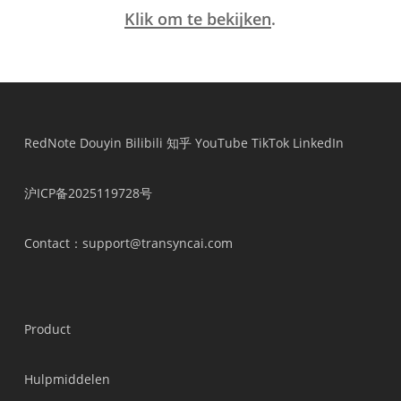
Klik om te bekijken
.
RedNote
Douyin
Bilibili
知乎
YouTube
TikTok
LinkedIn
沪ICP备2025119728号
Contact
：support@transyncai.com
Product
Hulpmiddelen