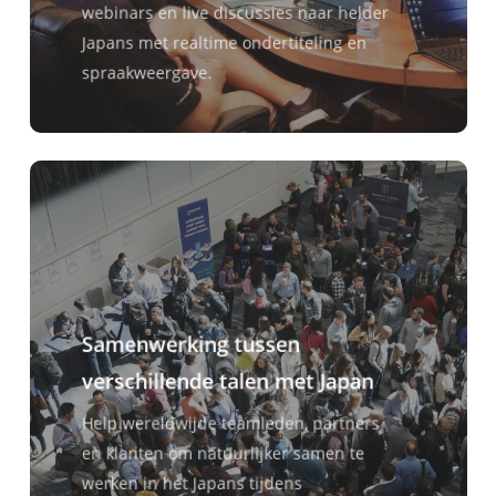
webinars en live discussies naar helder
Japans met realtime ondertiteling en
spraakweergave.
Samenwerking tussen
verschillende talen met Japan
Help wereldwijde teamleden, partners
en klanten om natuurlijker samen te
werken in het Japans tijdens