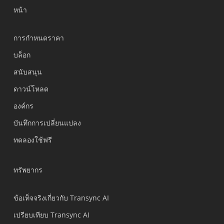
หน้า
การกำหนดราคา
บล็อก
สนับสนุน
Українська
ดาวน์โหลด
Polski
องค์กร
Nederlands
บันทึกการเปลี่ยนแปลง
Türkçe
ทดลองใช้ฟรี
Tiếng Việt
Bahasa Indonesia
ทรัพยากร
हिन्दी
العربية
ข้อเท็จจริงเกี่ยวกับ Transync AI
Português do Brasil
เปรียบเทียบ Transync AI