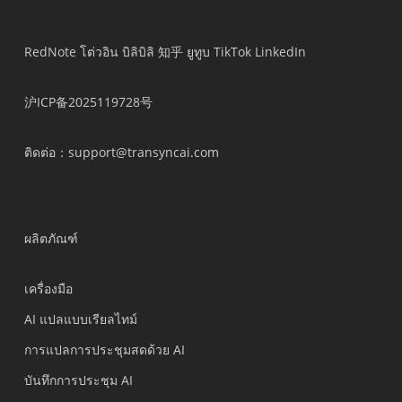
RedNote
โต่วอิน
บิลิบิลิ
知乎
ยูทูบ
TikTok
LinkedIn
沪ICP备2025119728号
ติดต่อ
：support@transyncai.com
ผลิตภัณฑ์
เครื่องมือ
AI แปลแบบเรียลไทม์
การแปลการประชุมสดด้วย AI
บันทึกการประชุม AI