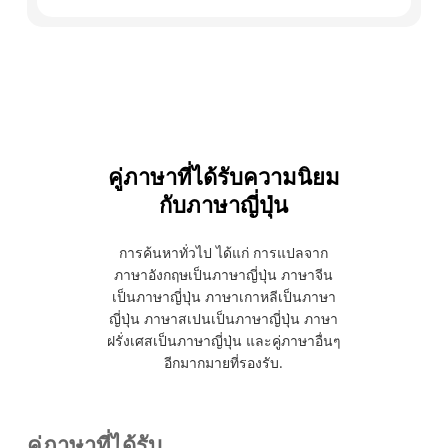
ได้ และคุณสามารถลบข้อมูลของคุณได้ตลอดเวลา.
ใช่แล้ว ผู้ใช้ใหม่สามารถรับบริการแปลแบบเรียลไทม์
ฟรี 40 นาทีหลังจากลงทะเบียน Transync AI สามารถ
ใช้งานได้บนเว็บ เดสก์ท็อป และมือถือ รวมถึง Mac,
PC, iOS และ Android.
คู่ภาษาที่ได้รับความนิยม
กับภาษาญี่ปุ่น
การค้นหาทั่วไป ได้แก่ การแปลจาก
ภาษาอังกฤษเป็นภาษาญี่ปุ่น ภาษาจีน
เป็นภาษาญี่ปุ่น ภาษาเกาหลีเป็นภาษา
ญี่ปุ่น ภาษาสเปนเป็นภาษาญี่ปุ่น ภาษา
ฝรั่งเศสเป็นภาษาญี่ปุ่น และคู่ภาษาอื่นๆ
อีกมากมายที่รองรับ.
คู่ภาษาที่ได้รับ