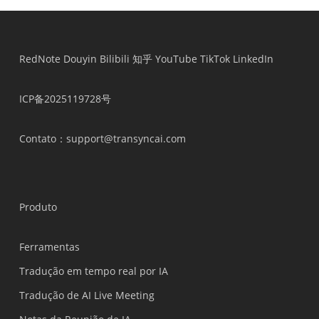
RedNote
Douyin
Bilibili
知乎
YouTube
TikTok
LinkedIn
ICP备2025119728号
Contato
：support@transyncai.com
Produto
Ferramentas
Tradução em tempo real por IA
Tradução de AI Live Meeting