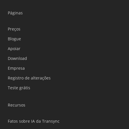
Páginas
Preços
Blogue
Apoiar
Українська
Download
Polski
Empresa
Nederlands
Registro de alterações
Türkçe
Teste grátis
Tiếng Việt
Bahasa Indonesia
Recursos
हिन्दी
العربية
Fatos sobre IA da Transync
繁體中文