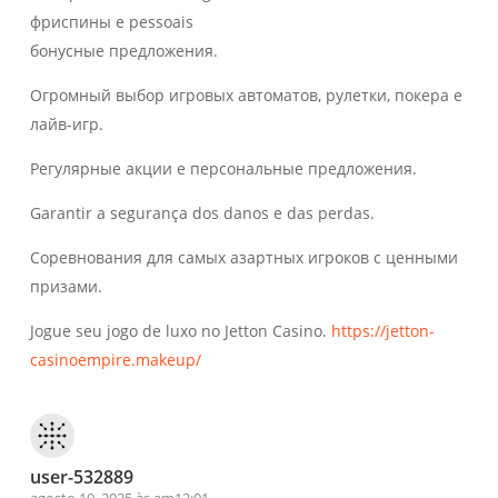
фриспины e pessoais
бонусные предложения.
Огромный выбор игровых автоматов, рулетки, покера e
лайв-игр.
Регулярные акции e персональные предложения.
Garantir a segurança dos danos e das perdas.
Соревнования для самых азартных игроков с ценными
призами.
Jogue seu jogo de luxo no Jetton Casino.
https://jetton-
casinoempire.makeup/
user-532889