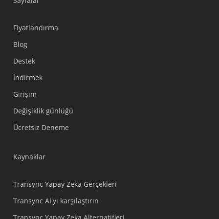
Sayfalar
Fiyatlandırma
Blog
Destek
Українська
İndirmek
Polski
Girişim
Nederlands
Değişiklik günlüğü
Tiếng Việt
Ücretsiz Deneme
Bahasa Indonesia
हिन्दी
Kaynaklar
العربية
Português do Brasil
Transync Yapay Zeka Gerçekleri
繁體中文
Transync AI'yı karşılaştırın
ไทย
Transync Yapay Zeka Alternatifleri