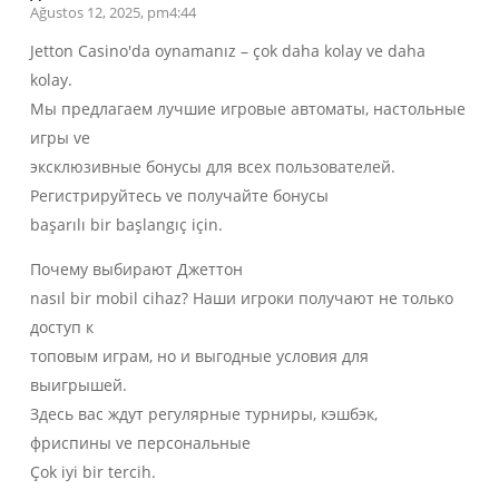
Ağustos 12, 2025, pm4:44
Jetton Casino'da oynamanız – çok daha kolay ve daha
kolay.
Мы предлагаем лучшие игровые автоматы, настольные
игры ve
эксклюзивные бонусы для всех пользователей.
Регистрируйтесь ve получайте бонусы
başarılı bir başlangıç için.
Почему выбирают Джеттон
nasıl bir mobil cihaz? Наши игроки получают не только
доступ к
топовым играм, но и выгодные условия для
выигрышей.
Здесь вас ждут регулярные турниры, кэшбэк,
фриспины ve персональные
Çok iyi bir tercih.