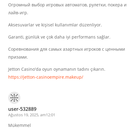
Огромный выбор игровых автоматов, рулетки, покера и
лайв-игр.
Aksesuvarlar ve kişisel kullanımlar düzenliyor.
Garanti, günlük ve çok daha iyi performans sağlar.
Соревнования для самых азартных игроков с ценными
призами.
Jetton Casino'da oyun oynamanın tadını çıkarın.
https://jetton-casinoempire.makeup/
user-532889
Ağustos 19, 2025, am12:01
Mükemmel