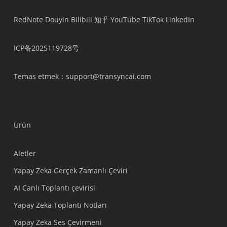
RedNote
Douyin
Bilibili
知乎
YouTube
TikTok
LinkedIn
ICP备2025119728号
Temas etmek
：support@transyncai.com
Ürün
Aletler
Yapay Zeka Gerçek Zamanlı Çeviri
AI Canlı Toplantı çevirisi
Yapay Zeka Toplantı Notları
Yapay Zeka Ses Çevirmeni