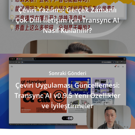
Çeviri Yazılımı: Gerçek Zamanlı
Çok Dilli İletişim İçin Transync AI
Nasıl Kullanılır?
Sonraki Gönderi
Çeviri Uygulaması Güncellemesi:
Transync AI v0.9.5 Yeni Özellikler
ve İyileştirmeler