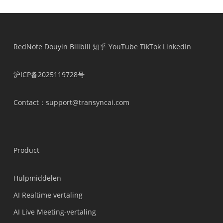
RedNote
Douyin
Bilibili
知乎
YouTube
TikTok
LinkedIn
沪ICP备2025119728号
Contact
：support@transyncai.com
Product
Hulpmiddelen
AI Realtime vertaling
AI Live Meeting-vertaling