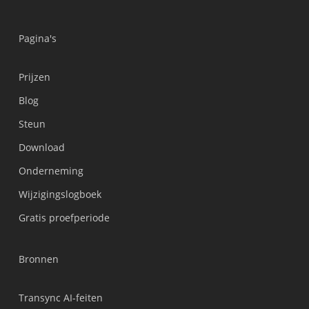
Pagina's
Prijzen
Blog
Steun
Українська
Download
Polski
Onderneming
Türkçe
Wijzigingslogboek
Tiếng Việt
Gratis proefperiode
Bahasa Indonesia
हिन्दी
Bronnen
العربية
Português do Brasil
Transync AI-feiten