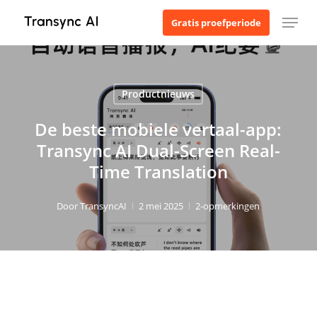
Ga
Menu
Gratis proefperiode
naar
de
hoofdinhoud
Productnieuws
De beste mobiele vertaal-app:
Transync AI Dual-Screen Real-
Time Translation
Door
TransyncAI
2 mei 2025
2-opmerkingen