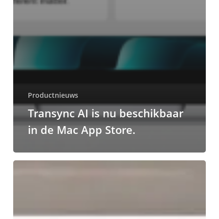
Productnieuws
Transync AI is nu beschikbaar
in de Mac App Store.
Transync
AI-
update
v2.1
|