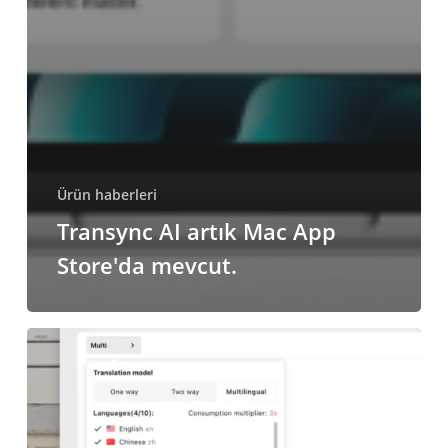
Ürün haberleri
Transync AI artık Mac App
Store'da mevcut.
Transync
Yapay
Zeka
Güncellemesi
v2.1