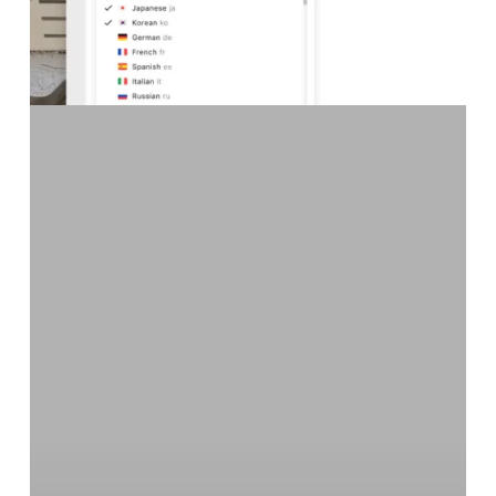
|
Tek
Yönlü
ve
Çok
Dilli
Çeviri