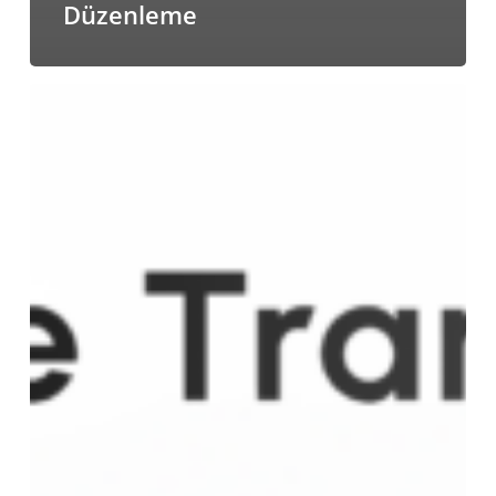
Düzenleme
Transync
AI
artık
Mac
App
Store'da
mevcut.