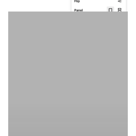
Diyaloglama
ve
Transkript
Düzenleme