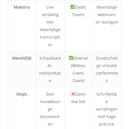
Maestra
Live
Zoom,
Meertalige
vertaling
Teams
webinars
met
en lezingen
meertalige
transcripti
es
Wereldlijk
Schaalbare
Diverse
Grootschali
AI-
(Webex,
ge virtuele
interpretati
Cvent,
conferentie
e
Zoom)
s
DiepL
Zeer
Geen
Schriftelijk
nauwkeuri
live bot
e
ge
vertalingen
document-
met hoge
en
precisie