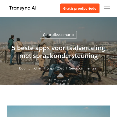
Ga
Menu
Gratis proefperiode
naar
de
hoofdinhoud
Gebruiksscenario
5 beste apps voor taalvertaling
met spraakondersteuning
Door
juni Chen
5 april 2026
Geen commentaar