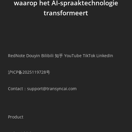
waarop het AI-spraaktechnologie
transformeert
RedNote
Douyin
Bilibili
知乎
YouTube
TikTok
LinkedIn
沪ICP备2025119728号
Contact
：support@transyncai.com
Product