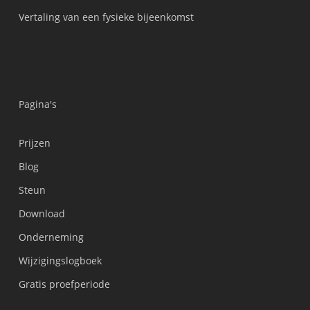
Vertaling van een fysieke bijeenkomst
Pagina's
Prijzen
Українська
Blog
Polski
Steun
Türkçe
Tiếng Việt
Download
Bahasa Indonesia
Onderneming
हिन्दी
Wijzigingslogboek
العربية
Gratis proefperiode
Português do Brasil