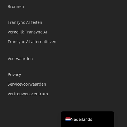
Bronnen
繁體中文
ไทย
Transync AI-feiten
Čeština
Vergelijk Transync AI
Italiano
Transync AI-alternatieven
Deutsch
Español
Voorwaarden
Français
Русский
Privacy
한국어
Servicevoorwaarden
日本語
Vertrouwenscentrum
简体中文
English
Nederlands