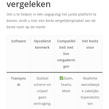
vergeleken
Om u te helpen in één oogopslag het juiste platform te
kiezen, vindt u hier een korte vergelijkingstabel van de
beste tools op de markt:
Software
Opvallend
Compatibil
Het beste
kenmerk
iteit met
voor
live
vergaderin
gen
Transync
Dubbel
Zoom,
Realtime
AI
scherm en
Teams,
wereldwijd
vrijwel
Meet
e zakelijke
geen
bijeenkoms
vertraging.
ten