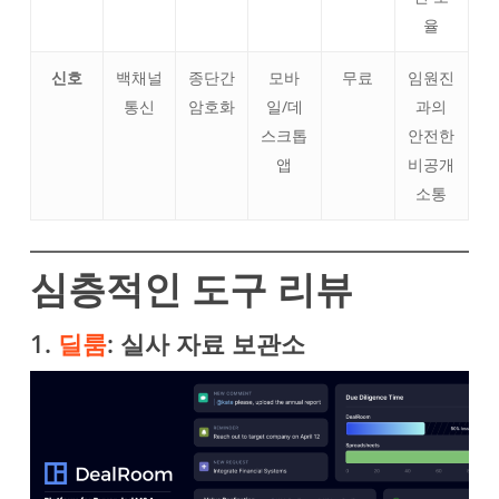
율
신호
백채널
종단간
모바
무료
임원진
통신
암호화
일/데
과의
스크톱
안전한
앱
비공개
소통
심층적인 도구 리뷰
1.
딜룸
: 실사 자료 보관소