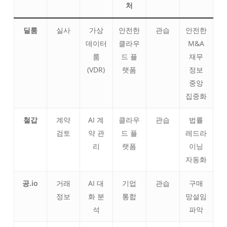
처
딜룸
실사
가상
안전한
관습
안전한
데이터
클라우
M&A
룸
드 플
재무
(VDR)
랫폼
정보
중앙
집중화
철갑
계약
AI 계
클라우
관습
법률
검토
약 관
드 플
레드라
리
랫폼
이닝
자동화
공.io
거래
AI 대
기업
관습
구매
정보
화 분
통합
망설임
석
파악