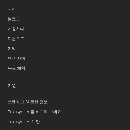
가격
블로그
지원하다
Українська
다운로드
Polski
기업
Nederlands
변경 사항
Türkçe
무료 체험
Tiếng Việt
Bahasa Indonesia
자원
हिन्दी
العربية
트랜싱크 AI 관련 정보
Português do Brasil
Transync AI를 비교해 보세요
繁體中文
Transync AI 대안
ไทย