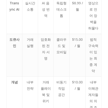
Trans
실시간
AI 음
독립형
$8.99 /
영상으
ync AI
소통
성 번
데스크
월
로 언
역
톱
어 장
벽을
허물다
도큐사
거래
암호화
클라우
$15.00
법적
인
실행
된 전
드 및
/ 월
구속력
자 서
모바일
이 있
명
는 최
종 계
약
개념
내부
거래
비동기
$10.00
내부
전략
플레이
작업
/ 월
이해관
북 및
공간
계자들
위키
의 의
견 조