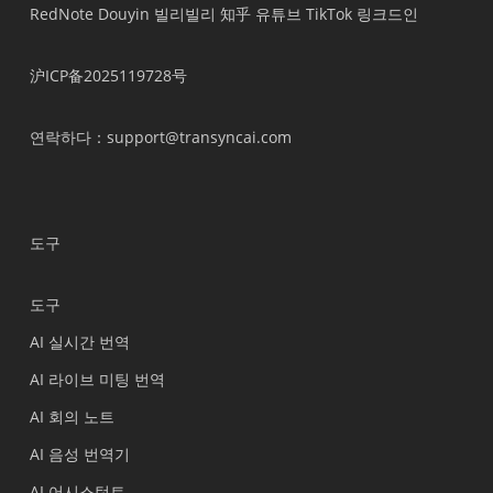
RedNote
Douyin
빌리빌리
知乎
유튜브
TikTok
링크드인
沪ICP备2025119728号
연락하다
：support@transyncai.com
도구
도구
AI 실시간 번역
AI 라이브 미팅 번역
AI 회의 노트
AI 음성 번역기
AI 어시스턴트