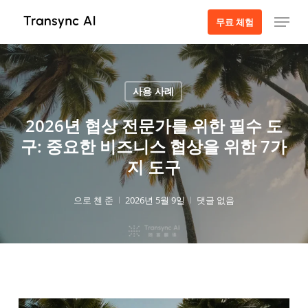
주
메뉴
무료 체험
요
콘
텐
츠
사용 사례
로
건
2026년 협상 전문가를 위한 필수 도
너
구: 중요한 비즈니스 협상을 위한 7가
뛰
지 도구
기
으로
첸 준
2026년 5월 9일
댓글 없음