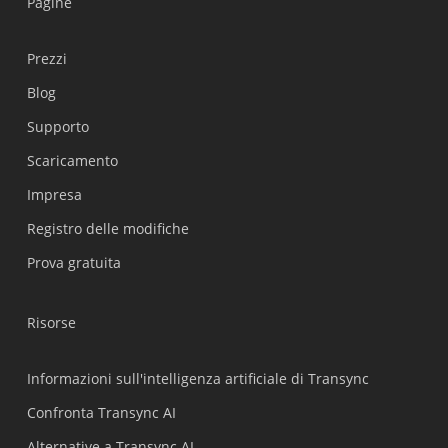
Pagine
Prezzi
Blog
Supporto
Українська
Scaricamento
Polski
Impresa
Nederlands
Registro delle modifiche
Türkçe
Prova gratuita
Tiếng Việt
Bahasa Indonesia
Risorse
हिन्दी
العربية
Informazioni sull'intelligenza artificiale di Transync
Português do Brasil
Confronta Transync AI
繁體中文
Alternative a Transync AI