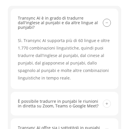
Transync AI è in grado di tradurre
dall'inglese al punjabi e da altre lingue al
punjabi?
Sì. Transync AI supporta più di 60 lingue e oltre
1.770 combinazioni linguistiche, quindi puoi
tradurre dall'inglese al punjabi, dal cinese al
punjabi, dal giapponese al punjabi, dallo
spagnolo al punjabi e molte altre combinazioni
linguistiche in tempo reale.
È possibile tradurre in punjabi le riunioni
in diretta su Zoom, Teams o Google Meet?
Sì. Transync AI funziona con Zoom, Microsoft
Teams, Google Meet e altri importanti strumenti
Transync AI offre sia i sottotitoli in punjabi