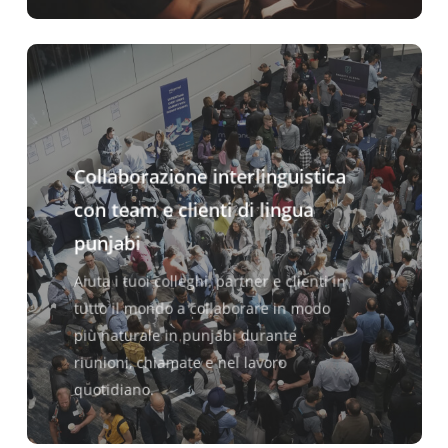
Collaborazione interlinguistica
con team e clienti di lingua
punjabi
Aiuta i tuoi colleghi, partner e clienti in
tutto il mondo a collaborare in modo
più naturale in punjabi durante
riunioni, chiamate e nel lavoro
quotidiano.