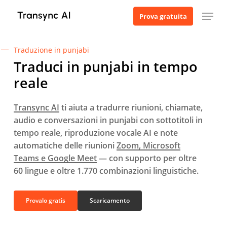
Vai
Menu
Prova gratuita
al
contenuto
principale
Traduzione in punjabi
Traduci in punjabi in tempo
reale
Transync AI
ti aiuta a tradurre riunioni, chiamate,
audio e conversazioni in punjabi con sottotitoli in
tempo reale, riproduzione vocale AI e note
automatiche delle riunioni
Zoom, Microsoft
Teams e Google Meet
— con supporto per oltre
60 lingue e oltre 1.770 combinazioni linguistiche.
Provalo gratis
Scaricamento