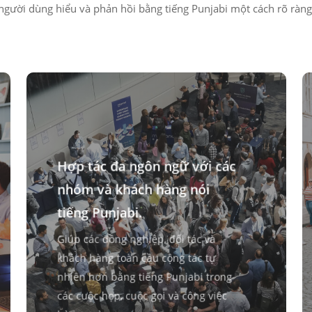
người dùng hiểu và phản hồi bằng tiếng Punjabi một cách rõ ràng
Hợp tác đa ngôn ngữ với các
nhóm và khách hàng nói
tiếng Punjabi.
Giúp các đồng nghiệp, đối tác và
khách hàng toàn cầu cộng tác tự
nhiên hơn bằng tiếng Punjabi trong
các cuộc họp, cuộc gọi và công việc