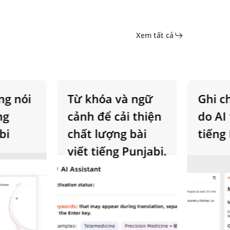
Xem tất cả
 nói
Từ khóa và ngữ
Ghi chú
cảnh để cải thiện
do AI t
chất lượng bài
tiếng P
viết tiếng Punjabi.