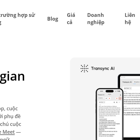
trường hợp sử
Giá
Doanh
Liên
Blog
g
cả
nghiệp
hệ
 gian
ọp, cuộc
ới phụ đề
i chú cuộc
e Meet
—
 ngữ.