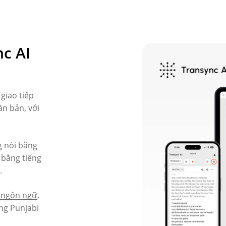
nc AI
giao tiếp
ăn bản, với
g nói bằng
 bằng tiếng
.
 ngôn ngữ
,
ếng Punjabi