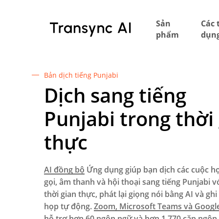
Bỏ
qua
Sản
Các 
nội
phẩm
dụn
dung
chính
Bản dịch tiếng Punjabi
Dịch sang tiếng
Punjabi trong thời
thực
AI đồng bộ
Ứng dụng giúp bạn dịch các cuộc h
gọi, âm thanh và hội thoại sang tiếng Punjabi v
thời gian thực, phát lại giọng nói bằng AI và gh
họp tự động.
Zoom, Microsoft Teams và Googl
hỗ trợ hơn 60 ngôn ngữ và hơn 1.770 cặp ngôn