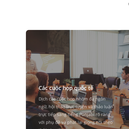
Các cuộc họp quốc tế
Dịch các cuộc họp nhóm đa ngôn
ngữ, hội thảo trực tuyến và thảo luận
trực tiếp sang tiếng Punjabi rõ ràng
với phụ đề và phát lại giọng nói theo