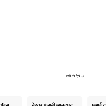
सभी को देखें
स
बेहतर पंजाबी आउटपुट
एआई द्वारा 