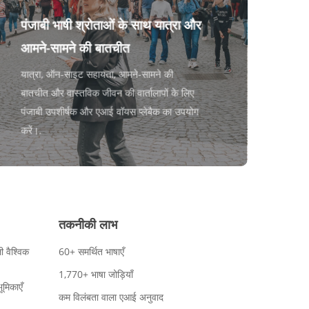
पंजाबी भाषी श्रोताओं के साथ यात्रा और
आमने-सामने की बातचीत
यात्रा, ऑन-साइट सहायता, आमने-सामने की
बातचीत और वास्तविक जीवन की वार्तालापों के लिए
पंजाबी उपशीर्षक और एआई वॉयस प्लेबैक का उपयोग
करें।.
तकनीकी लाभ
ी वैश्विक
60+ समर्थित भाषाएँ
1,770+ भाषा जोड़ियाँ
ूमिकाएँ
कम विलंबता वाला एआई अनुवाद