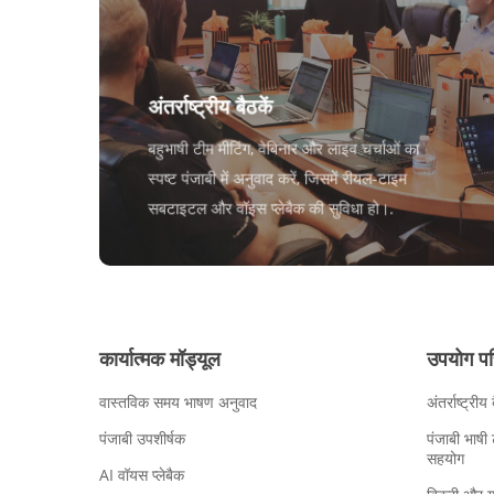
अंतर्राष्ट्रीय बैठकें
बहुभाषी टीम मीटिंग, वेबिनार और लाइव चर्चाओं का
स्पष्ट पंजाबी में अनुवाद करें, जिसमें रीयल-टाइम
सबटाइटल और वॉइस प्लेबैक की सुविधा हो।.
कार्यात्मक मॉड्यूल
उपयोग परि
वास्तविक समय भाषण अनुवाद
अंतर्राष्ट्रीय 
पंजाबी उपशीर्षक
पंजाबी भाषी
सहयोग
AI वॉयस प्लेबैक