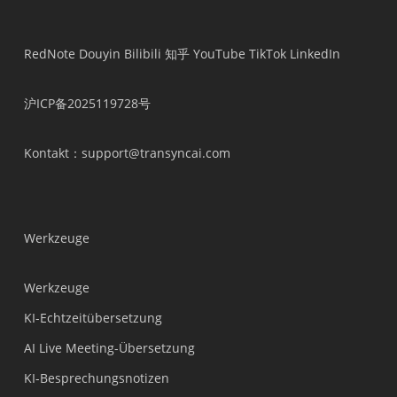
RedNote
Douyin
Bilibili
知乎
YouTube
TikTok
LinkedIn
沪ICP备2025119728号
Kontakt
：support@transyncai.com
Werkzeuge
Werkzeuge
KI-Echtzeitübersetzung
AI Live Meeting-Übersetzung
KI-Besprechungsnotizen