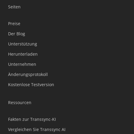
Seiten
Preise
Der Blog
Unterstützung
Українська
Herunterladen
Polski
Unternehmen
Nederlands
Änderungsprotokoll
Türkçe
Kostenlose Testversion
Tiếng Việt
Bahasa Indonesia
Ressourcen
हिन्दी
العربية
Fakten zur Transsync-KI
Português do Brasil
Vergleichen Sie Transsync AI