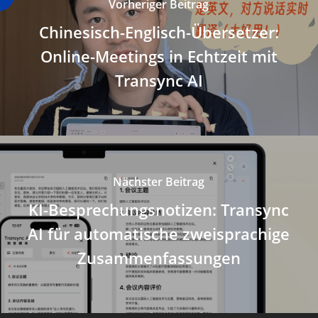
Vorheriger Beitrag
Chinesisch-Englisch-Übersetzer:
Online-Meetings in Echtzeit mit
Transync AI
Nächster Beitrag
KI-Besprechungsnotizen: Transync
AI für automatische zweisprachige
Zusammenfassungen