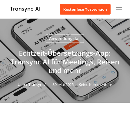
Zum
Menü
Kostenlose Testversion
Hauptinhalt
springen
Anwendungsfall
Echtzeit-Übersetzungs-App:
Transync AI für Meetings, Reisen
und mehr
Unter
TransyncAI
30. Mai 2025
Keine Kommentare