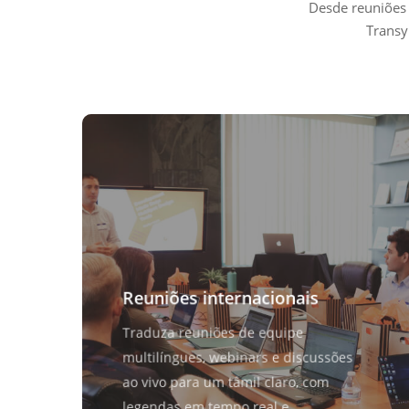
Desde reuniões 
Transy
Reuniões internacionais
Traduza reuniões de equipe
multilíngues, webinars e discussões
ao vivo para um tâmil claro, com
legendas em tempo real e