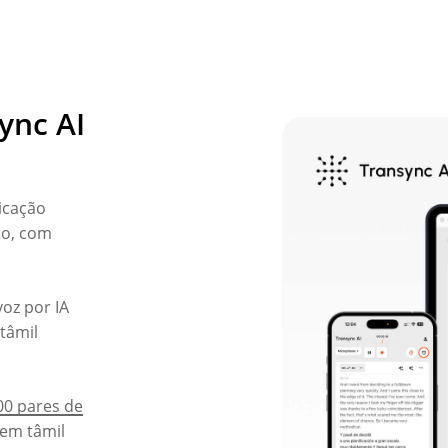
ync AI
icação
to, com
voz por IA
tâmil
00 pares de
 em tâmil