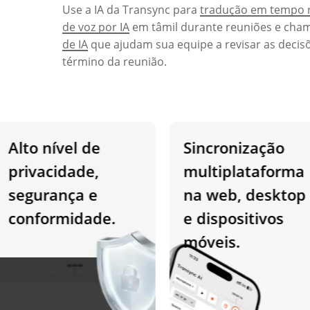
Use a IA da Transync para
tradução em tempo 
de voz por IA
em tâmil durante reuniões e cha
de IA
que ajudam sua equipe a revisar as decisõ
término da reunião.
lto nível de
Sincronização
rivacidade,
multiplataforma
egurança e
na web, desktop
onformidade.
e dispositivos
móveis.