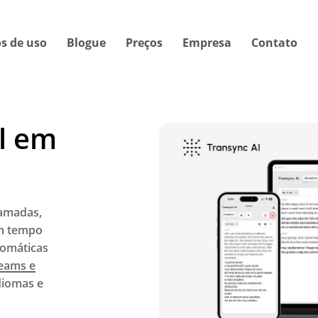
s de uso
Blogue
Preços
Empresa
Contato
il em
hamadas,
em tempo
tomáticas
eams e
diomas e