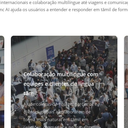
internacionais e colaboração multilíngue até viagens e comunicaç
nc AI ajuda os usuários a entender e responder em tâmil de forma
Colaboração multilíngue com
equipes e clientes de língua
tâmil.
Ajude colegas de equipe, parceiros e
clientes globais a colaborarem de
forma mais natural em tâmil em
reuniões, chamadas e no trabalho