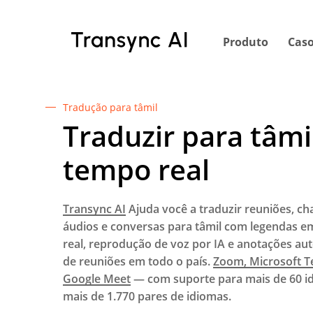
Ir
para
Produto
Caso
o
conteúdo
principal
Tradução para tâmil
Traduzir para tâm
tempo real
Transync AI
Ajuda você a traduzir reuniões, c
áudios e conversas para tâmil com legendas 
real, reprodução de voz por IA e anotações au
de reuniões em todo o país.
Zoom, Microsoft T
Google Meet
— com suporte para mais de 60 i
mais de 1.770 pares de idiomas.