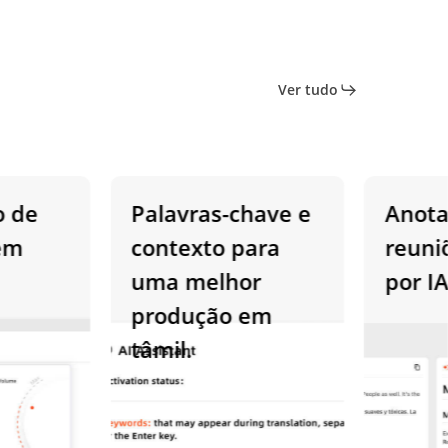
Ver tudo
e
Palavras-chave e
Anotaçõ
contexto para
reuniõe
uma melhor
por IA e
produção em
tâmil.