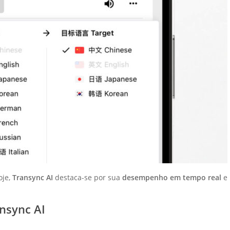
oje,
Transync AI
destaca-se por sua
desempenho em tempo real
e
ansync AI