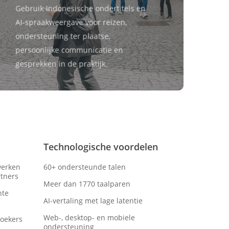
Gebruik Indonesische ondertitels en
AI-spraakweergave voor reizen,
ondersteuning ter plaatse,
persoonlijke communicatie en
gesprekken in de praktijk.
Technologische voordelen
werken
60+ ondersteunde talen
tners
Meer dan 1770 taalparen
hte
AI-vertaling met lage latentie
Web-, desktop- en mobiele
oekers
ondersteuning