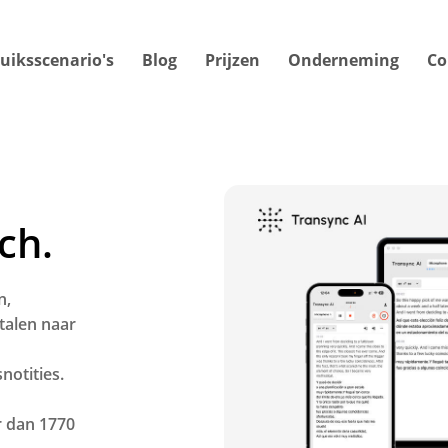
uiksscenario's
Blog
Prijzen
Onderneming
Co
ch.
n,
talen naar
otities.
r dan 1770