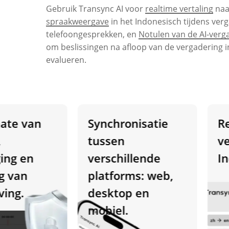
Gebruik Transync AI voor
realtime vertaling
naa
spraakweergave
in het Indonesisch tijdens ver
telefoongesprekken, en
Notulen van de AI-verg
om beslissingen na afloop van de vergadering in
evalueren.
Synchronisatie
Real
tussen
vert
verschillende
Indo
platforms: web,
desktop en
mobiel.