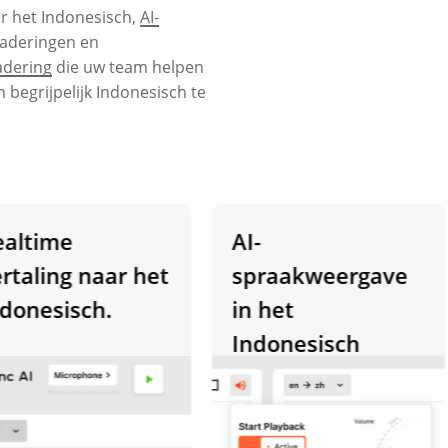
r het Indonesisch,
AI-
gaderingen en
adering
die uw team helpen
 begrijpelijk Indonesisch te
time
AI-
aling naar het
spraakweergave
nesisch.
in het
Indonesisch