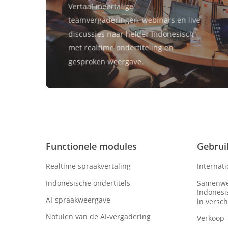
Vertaal meertalige
teamvergaderingen, webinars en live
discussies naar helder Indonesisch
met realtime ondertiteling en
gesproken weergave.
Functionele modules
Gebrui
Realtime spraakvertaling
Internat
Indonesische ondertitels
Samenwe
Indonesi
AI-spraakweergave
in versch
Notulen van de AI-vergadering
Verkoop-