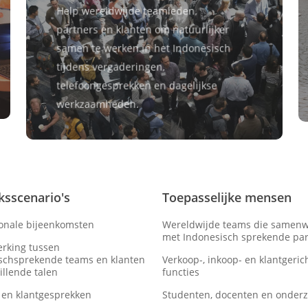
Help wereldwijde teamleden,
partners en klanten om natuurlijker
samen te werken in het Indonesisch
tijdens vergaderingen,
telefoongesprekken en dagelijkse
werkzaamheden.
ksscenario's
Toepasselijke mensen
ionale bijeenkomsten
Wereldwijde teams die samen
met Indonesisch sprekende par
rking tussen
schsprekende teams en klanten
Verkoop-, inkoop- en klantgeric
illende talen
functies
 en klantgesprekken
Studenten, docenten en onderz