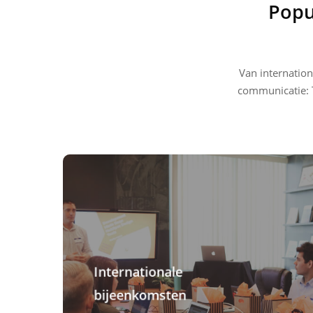
Popu
Van internatio
communicatie: T
Internationale
bijeenkomsten