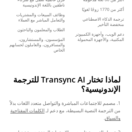
ناطقين باللغة الإندونيسية
أكثر من 1770 زوجًا لغويًا
وظائف المبيعات والمشتريات
ترجمة الذكاء الاصطناعي
والتعامل المباشر مع العملاء
منخفضة التأخير
الطلاب والمعلمون والباحثون
دعم الويب، وأجهزة الكمبيوتر
المكتبية، والأجهزة المحمولة
المؤسسون، والمستشارون،
والمسافرون، والعاملون لحسابهم
الخاص
لماذا تختار Transync AI للترجمة
الإندونيسية؟
1. مصمم للاجتماعات المباشرة والتواصل متعدد اللغات بدلاً
من الترجمة النصية البسيطة، مع دعم لـ
الكلمات المفتاحية
والسياق
.