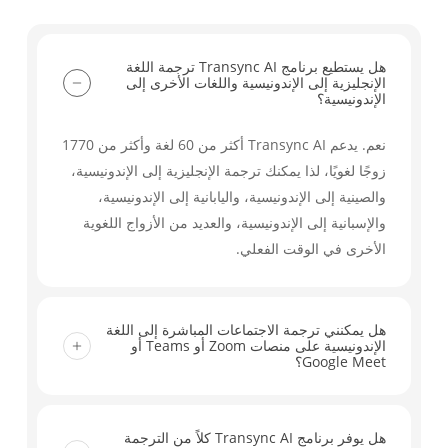
هل يستطيع برنامج Transync AI ترجمة اللغة
الإنجليزية إلى الإندونيسية واللغات الأخرى إلى
الإندونيسية؟
نعم. يدعم Transync AI أكثر من 60 لغة وأكثر من 1770
زوجًا لغويًا، لذا يمكنك ترجمة الإنجليزية إلى الإندونيسية،
والصينية إلى الإندونيسية، واليابانية إلى الإندونيسية،
والإسبانية إلى الإندونيسية، والعديد من الأزواج اللغوية
الأخرى في الوقت الفعلي.
هل يمكنني ترجمة الاجتماعات المباشرة إلى اللغة
الإندونيسية على منصات Zoom أو Teams أو
Google Meet؟
نعم. يعمل Transync AI مع Zoom وMicrosoft Teams
وGoogle Meet وغيرها من أدوات الاجتماعات الرئيسية،
هل يوفر برنامج Transync AI كلاً من الترجمة