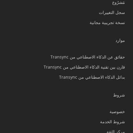
مَشرُوع
Nederlands
سجل التغييرات
Türkçe
نسخة تجريبية مجانية
Tiếng Việt
Bahasa Indonesia
موارد
हिन्दी
Português do Brasil
حقائق عن الذكاء الاصطناعي من Transync
繁體中文
قارن بين تقنية الذكاء الاصطناعي من Transync
ไทย
بدائل الذكاء الاصطناعي من Transync
Čeština
Italiano
شروط
Deutsch
خصوصية
Español
شروط الخدمة
Français
مركز الثقة
Русский