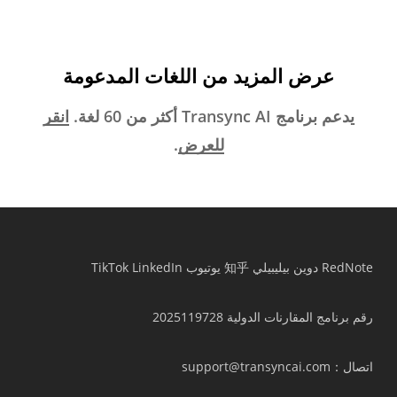
عرض المزيد من اللغات المدعومة
يدعم برنامج Transync AI أكثر من 60 لغة.
انقر
للعرض
.
RedNote
دوين
بيليبيلي
知乎
يوتيوب
LinkedIn
TikTok
رقم برنامج المقارنات الدولية 2025119728
اتصال
：support@transyncai.com