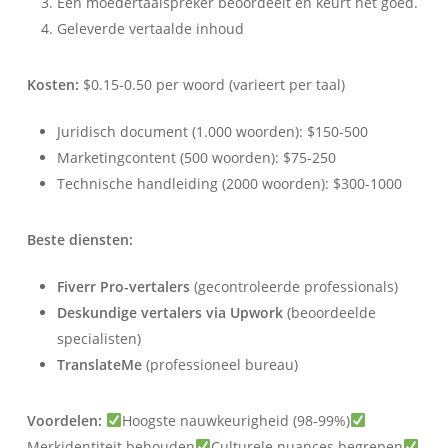
Een moedertaalspreker beoordeelt en keurt het goed.
Geleverde vertaalde inhoud
Kosten:
$0.15-0.50 per woord (varieert per taal)
Juridisch document (1.000 woorden): $150-500
Marketingcontent (500 woorden): $75-250
Technische handleiding (2000 woorden): $300-1000
Beste diensten:
Fiverr Pro-vertalers
(gecontroleerde professionals)
Deskundige vertalers via Upwork
(beoordeelde
specialisten)
TranslateMe
(professioneel bureau)
Voordelen:
Hoogste nauwkeurigheid (98-99%)
Merkidentiteit behouden
Culturele nuances begrepen