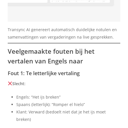
Transync AI genereert automatisch duidelijke notulen en
samenvattingen van vergaderingen na live gesprekken.
Veelgemaakte fouten bij het
vertalen van Engels naar
Українська
Polski
Fout 1: Te letterlijke vertaling
Türkçe
Slecht:
Tiếng Việt
Engels: “Het ijs breken”
Bahasa Indonesia
Spaans (letterlijk): “Romper el hielo”
हिन्दी
Klant: Verward (bedoelt niet dat je het ijs moet
العربية
breken)
Português do Brasil