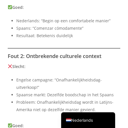
繁體中文
Goed:
ไทย
Nederlands: “Begin op een comfortabele manier”
Čeština
Spaans: “Comenzar cómodamente”
Italiano
Resultaat: Betekenis duidelijk
Deutsch
Español
Fout 2: Ontbrekende culturele context
Français
Slecht:
Русский
Engelse campagne: “Onafhankelijkheidsdag-
한국어
uitverkoop!”
日本語
Spaanse markt: Dezelfde boodschap in het Spaans
简体中文
Probleem: Onafhankelijkheidsdag wordt in Latijns-
Amerika niet op dezelfde manier gevierd.
English
Nederlands
Goed: