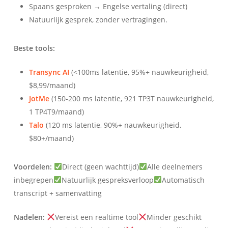
Spaans gesproken → Engelse vertaling (direct)
Natuurlijk gesprek, zonder vertragingen.
Beste tools:
Transync AI
(<100ms latentie, 95%+ nauwkeurigheid,
$8,99/maand)
JotMe
(150-200 ms latentie, 921 TP3T nauwkeurigheid,
1 TP4T9/maand)
Talo
(120 ms latentie, 90%+ nauwkeurigheid,
$80+/maand)
Voordelen:
Direct (geen wachttijd)
Alle deelnemers
inbegrepen
Natuurlijk gespreksverloop
Automatisch
transcript + samenvatting
Nadelen:
Vereist een realtime tool
Minder geschikt