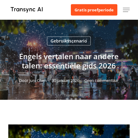
Ga
Menu
Gratis proefperiode
naar
de
hoofdinhoud
Gebruiksscenario
Engels vertalen naar andere
talen: essentiële gids 2026
Door
juni Chen
30 januari 2026
Geen commentaar