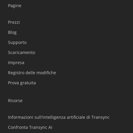
Pagine
Prezzi
Blog
Supporto
Українська
Scaricamento
Polski
Impresa
Nederlands
Registro delle modifiche
Türkçe
Prova gratuita
Tiếng Việt
Bahasa Indonesia
Risorse
हिन्दी
العربية
Informazioni sull'intelligenza artificiale di Transync
Português do Brasil
Confronta Transync AI