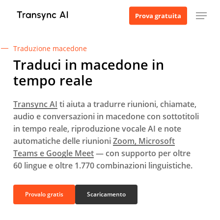
Vai
Menu
Prova gratuita
al
contenuto
principale
Traduzione macedone
Traduci in macedone in
tempo reale
Transync AI
ti aiuta a tradurre riunioni, chiamate,
audio e conversazioni in macedone con sottotitoli
in tempo reale, riproduzione vocale AI e note
automatiche delle riunioni
Zoom, Microsoft
Teams e Google Meet
— con supporto per oltre
60 lingue e oltre 1.770 combinazioni linguistiche.
Provalo gratis
Scaricamento