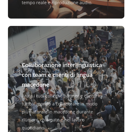
tempo reale e riproduzione audio.
Collaborazione interlinguistica
con team e clienti di lingua
macedone
Aiuta i tuoi colleghi, partner e clienti in
tutto il mondo a collaborare in modo
più naturale in macedone durante
riunioni, chiamate e nel lavoro
quotidiano.