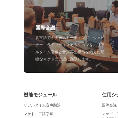
国際会議
多言語でのチームミーティング、ウェビ
ナー、ライブディスカッションを、リア
ルタイム字幕と音声再生機能を備えた明
瞭なマケドニア語に翻訳します。.
機能モジュール
使用シ
リアルタイム音声翻訳
国際会議
マケドニア語字幕
マケドニ