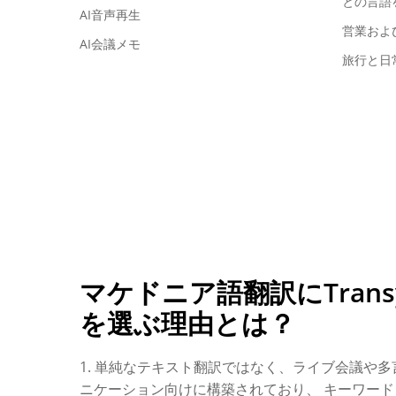
との言語
AI音声再生
営業およ
AI会議メモ
旅行と日
マケドニア語翻訳にTransyn
を選ぶ理由とは？
1. 単純なテキスト翻訳ではなく、ライブ会議や
ニケーション向けに構築されており、
キーワード