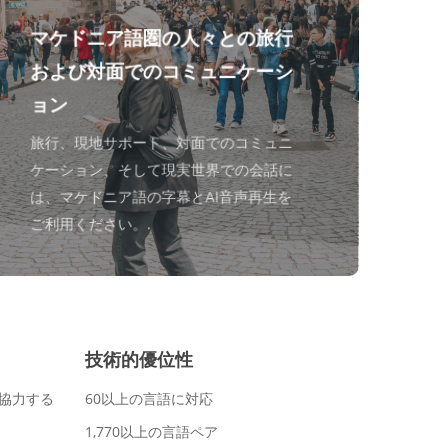
マケドニア語圏の人々との旅行
および対面でのコミュニケーシ
ョン
旅行、現地サポート、対面でのコミュニ
ケーション、そして現実世界での会話に
は、マケドニア語の字幕とAI音声再生を
ご利用ください。.
技術的優位性
協力する
60以上の言語に対応
1,770以上の言語ペア