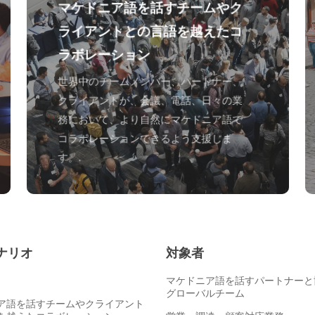
マケドニア語を話すチームやク
ライアントとの言語を越えたコ
ラボレーション
世界中のチームメンバー、パートナー、
クライアントが、会議、電話、日々の業
務において、より自然にマケドニア語で
コラボレーションできるよう支援しま
す。.
ナリオ
対象者
マケドニア語を話すパートナーと
グローバルチーム
ア語を話すチームやクライアント