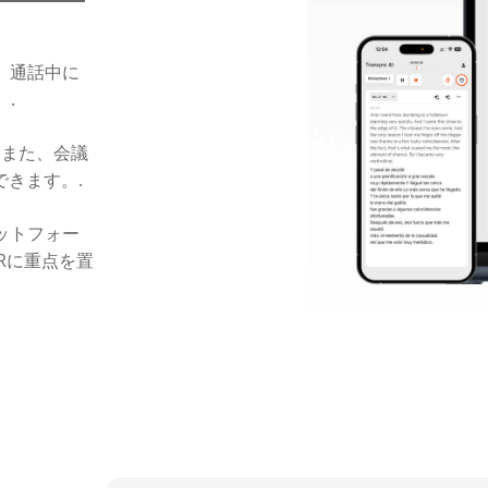
業、通話中に
.
, また、会議
できます。.
プラットフォー
Rに重点を置