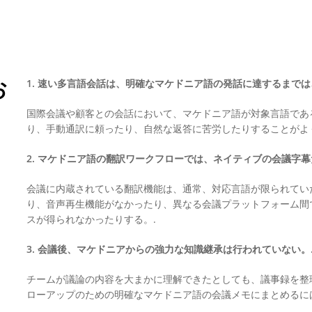
お
1. 速い多言語会話は、明確なマケドニア語の発話に達するまでは
国際会議や顧客との会話において、マケドニア語が対象言語であ
り、手動通訳に頼ったり、自然な返答に苦労したりすることがよ
2. マケドニア語の翻訳ワークフローでは、ネイティブの会議字幕
会議に内蔵されている翻訳機能は、通常、対応言語が限られてい
り、音声再生機能がなかったり、異なる会議プラットフォーム間
スが得られなかったりする。.
3. 会議後、マケドニアからの強力な知識継承は行われていない。
チームが議論の内容を大まかに理解できたとしても、議事録を整
ローアップのための明確なマケドニア語の会議メモにまとめるに