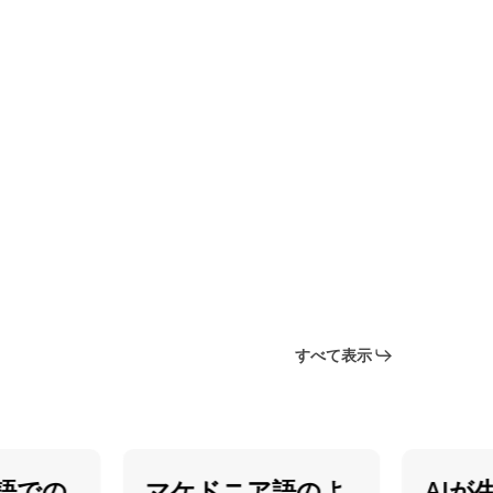
すべて表示
での
マケドニア語のよ
AIが生