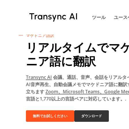
本
文
ツール
ユース
へ
ス
キ
マケドニア語訳
ッ
リアルタイムでマ
プ
ニア語に翻訳
Transync AI
会議、通話、音声、会話をリアルタ
AI音声再生、自動会議メモでマケドニア語に翻訳
立ちます
Zoom、Microsoft Teams、Google Me
言語と1,770以上の言語ペアに対応しています。.
無料でお試しください
ダウンロード