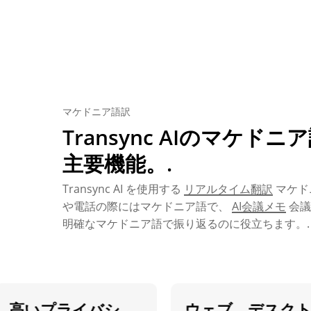
マケドニア語訳
Transync AIのマケド
主要機能。.
Transync AI を使用する
リアルタイム翻訳
マケド
や電話の際にはマケドニア語で、
AI会議メモ
会議
明確なマケドニア語で振り返るのに役立ちます。.
高いプライバシ
ウェブ、デスクト