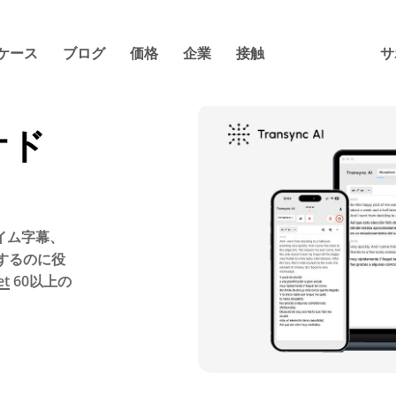
ケース
ブログ
価格
企業
接触
サ
ケド
イム字幕、
するのに役
et
60以上の