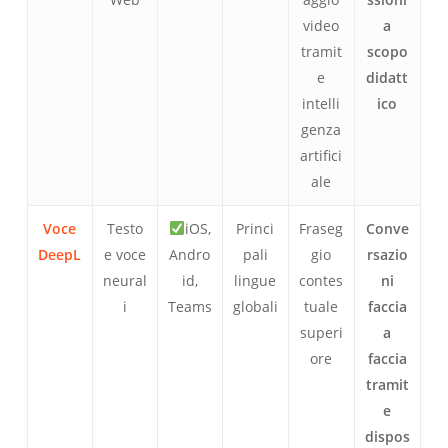
video
a
tramit
scopo
e
didatt
intelli
ico
genza
artifici
ale
Voce
Testo
iOS,
Princi
Fraseg
Conve
DeepL
e voce
Andro
pali
gio
rsazio
neural
id,
lingue
contes
ni
i
Teams
globali
tuale
faccia
superi
a
ore
faccia
tramit
e
dispos