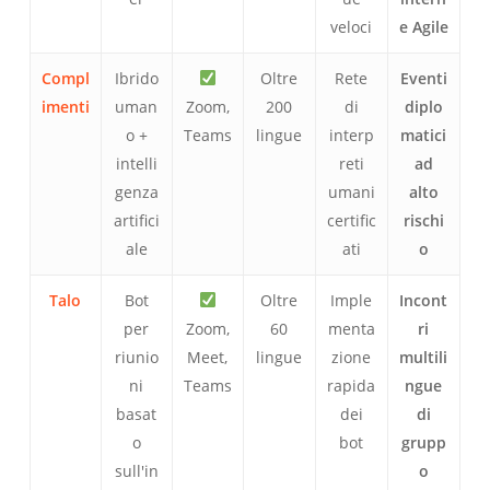
veloci
e Agile
Compl
Ibrido
Oltre
Rete
Eventi
imenti
uman
Zoom,
200
di
diplo
o +
Teams
lingue
interp
matici
intelli
reti
ad
genza
umani
alto
artifici
certific
rischi
ale
ati
o
Talo
Bot
Oltre
Imple
Incont
per
Zoom,
60
menta
ri
riunio
Meet,
lingue
zione
multili
ni
Teams
rapida
ngue
basat
dei
di
o
bot
grupp
sull'in
o