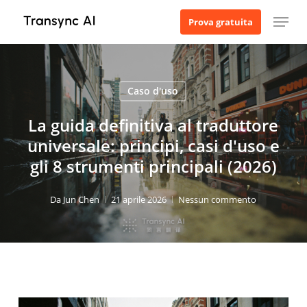
Vai
Menu
Prova gratuita
al
contenuto
principale
Caso d'uso
La guida definitiva al traduttore
universale: principi, casi d'uso e
gli 8 strumenti principali (2026)
Da
Jun Chen
21 aprile 2026
Nessun commento