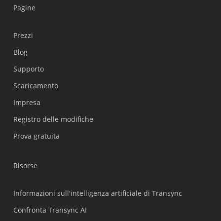
Pagine
Prezzi
Blog
Supporto
Українська
Scaricamento
Polski
Impresa
Nederlands
Registro delle modifiche
Türkçe
Prova gratuita
Tiếng Việt
Bahasa Indonesia
Risorse
हिन्दी
العربية
Informazioni sull'intelligenza artificiale di Transync
Português do Brasil
Confronta Transync AI
繁體中文