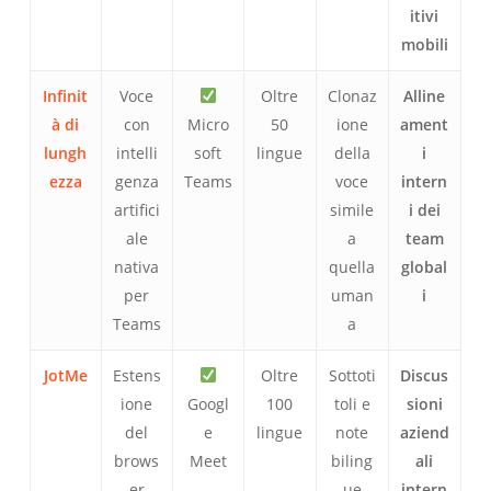
itivi
mobili
Infinit
Voce
Oltre
Clonaz
Alline
à di
con
Micro
50
ione
ament
lungh
intelli
soft
lingue
della
i
ezza
genza
Teams
voce
intern
artifici
simile
i dei
ale
a
team
nativa
quella
global
per
uman
i
Teams
a
JotMe
Estens
Oltre
Sottoti
Discus
ione
Googl
100
toli e
sioni
del
e
lingue
note
aziend
brows
Meet
biling
ali
er
ue
intern