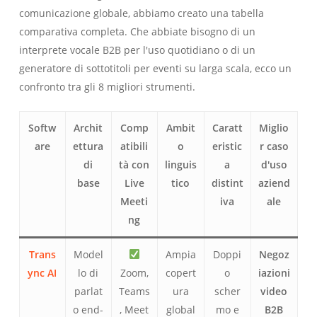
comunicazione globale, abbiamo creato una tabella
comparativa completa. Che abbiate bisogno di un
interprete vocale B2B per l'uso quotidiano o di un
generatore di sottotitoli per eventi su larga scala, ecco un
confronto tra gli 8 migliori strumenti.
Softw
Archit
Comp
Ambit
Caratt
Miglio
are
ettura
atibili
o
eristic
r caso
di
tà con
linguis
a
d'uso
base
Live
tico
distint
aziend
Meeti
iva
ale
ng
Trans
Model
Ampia
Doppi
Negoz
ync AI
lo di
Zoom,
copert
o
iazioni
parlat
Teams
ura
scher
video
o end-
, Meet
global
mo e
B2B