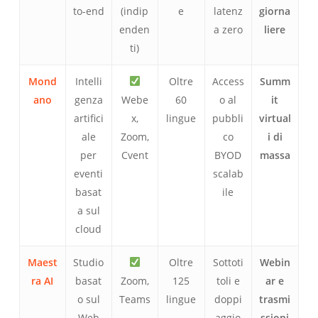
to-end
(indip
e
latenz
giorna
enden
a zero
liere
ti)
Mond
Intelli
Oltre
Access
Summ
ano
genza
Webe
60
o al
it
artifici
x,
lingue
pubbli
virtual
ale
Zoom,
co
i di
per
Cvent
BYOD
massa
eventi
scalab
basat
ile
a sul
cloud
Maest
Studio
Oltre
Sottoti
Webin
ra AI
basat
Zoom,
125
toli e
ar e
o sul
Teams
lingue
doppi
trasmi
Web
aggio
ssioni