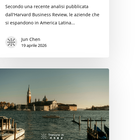
Secondo una recente analisi pubblicata
dall'Harvard Business Review, le aziende che
si espandono in America Latina...
Jun Chen
19 aprile 2026
metti
gitare
sti:
gliori
pp