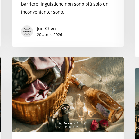
barriere linguistiche non sono più solo un
inconveniente; sono...
Jun Chen
20 aprile 2026
Smetti
di
S
aspettare
di
gli
di
interpreti:
te
le
le
7
7
migliori
mi
app
a
di
di