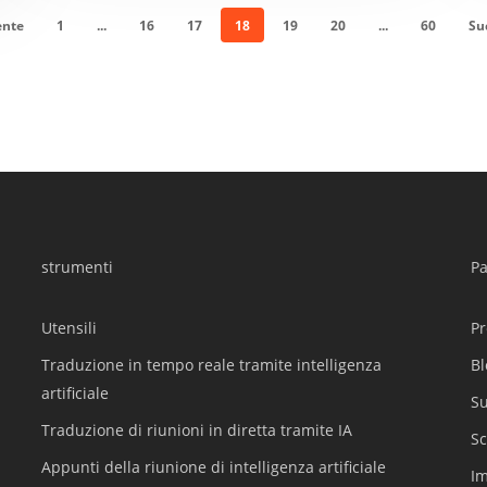
ente
1
...
16
17
18
19
20
...
60
Su
strumenti
P
Utensili
Pr
Traduzione in tempo reale tramite intelligenza
Bl
artificiale
S
Traduzione di riunioni in diretta tramite IA
S
Appunti della riunione di intelligenza artificiale
I