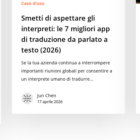
traduzione
Caso d'uso
t
da
v
Smetti di aspettare gli
parlato
d
interpreti: le 7 migliori app
a
2
testo
di traduzione da parlato a
(2026)
testo (2026)
Se la tua azienda continua a interrompere
importanti riunioni globali per consentire a
un interprete umano di tradurre...
Jun Chen
17 aprile 2026