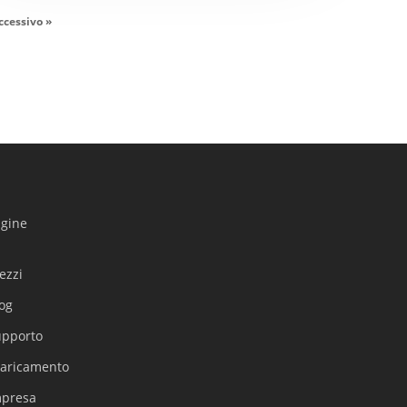
ccessivo »
agine
ezzi
og
upporto
Українська
caricamento
Polski
mpresa
Nederlands