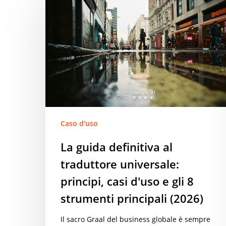
guida
definitiva
al
traduttore
universale:
principi,
casi
d'uso
e
gli
Caso d'uso
8
La guida definitiva al
strumenti
traduttore universale:
principali
(2026)
principi, casi d'uso e gli 8
strumenti principali (2026)
Il sacro Graal del business globale è sempre