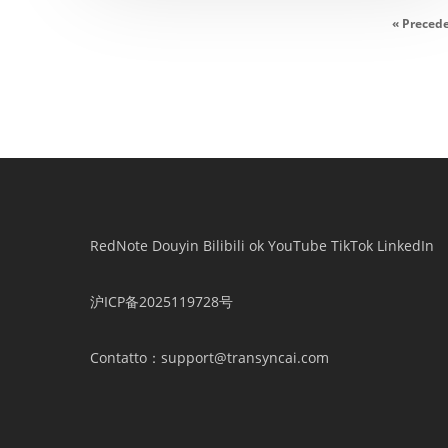
« Preced
RedNote
Douyin
Bilibili
ok
YouTube
TikTok
LinkedIn
沪ICP备2025119728号
Contatto
：support@transyncai.com