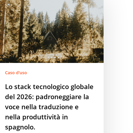
ack
ecnologico
lobale
el
026:
adroneggiare
oce
lla
raduzione
Caso d'uso
Lo stack tecnologico globale
lla
del 2026: padroneggiare la
oduttività
voce nella traduzione e
pagnolo.
nella produttività in
spagnolo.