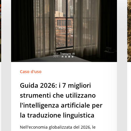
2026:
st
i
t
7
g
migliori
d
strumenti
2
che
p
utilizzano
la
l'intelligenza
v
artificiale
ne
per
t
Caso d'uso
la
e
Guida 2026: i 7 migliori
traduzione
ne
strumenti che utilizzano
linguistica
pr
in
l'intelligenza artificiale per
s
la traduzione linguistica
Nell'economia globalizzata del 2026, le