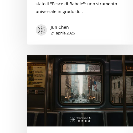
stato il "Pesce di Babele": uno strumento
universale in grado di...
Jun Chen
21 aprile 2026
Lo
stack
tecnologico
globale
del
2026:
alla
ricerca
del
miglior