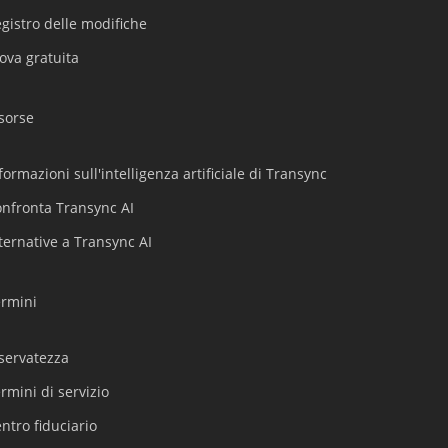
gistro delle modifiche
Türkçe
ova gratuita
Tiếng Việt
Bahasa Indonesia
sorse
हिन्दी
العربية
formazioni sull'intelligenza artificiale di Transync
Português do Brasil
nfronta Transync AI
繁體中文
ternative a Transync AI
ไทย
Čeština
ermini
Deutsch
Español
servatezza
Français
rmini di servizio
Русский
ntro fiduciario