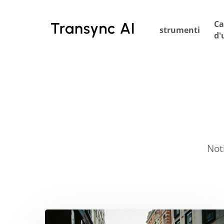
Vai
al
Ca
strumenti
contenuto
d'
principale
Not
La