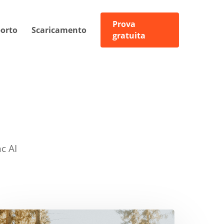
Prova
orto
Scaricamento
gratuita
c AI
o