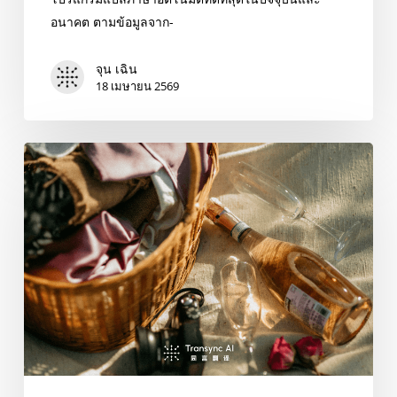
อนาคต ตามข้อมูลจาก-
จุน เฉิน
18 เมษายน 2569
ไม่
ต้อง
รอ
ผู้
แปล
อีก
ต่อ
ไป:
7
แอป
แปลง