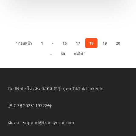
" ก่อนหน้า
1
-
16
17
18
19
20
-
60
ต่อไป "
RedNote
โต่วอิน
บิลิบิลิ
知乎
ยูทูบ
TikTok
LinkedIn
沪ICP备2025119728号
ติดต่อ
：support@transyncai.com