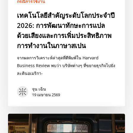
กรณีการใช้งาน
แปล
ด้วย
เทคโนโลยีสำคัญระดับโลกประจำปี
เสียง
2026: การพัฒนาทักษะการแปล
และ
การ
ด้วยเสียงและการเพิ่มประสิทธิภาพ
เพิ่ม
การทำงานในภาษาสเปน
ประสิทธิภาพ
การ
จากผลการวิเคราะห์ล่าสุดที่ตีพิมพ์ใน Harvard
ทำงาน
Business Review พบว่า บริษัทต่างๆ ที่ขยายธุรกิจไปยัง
ใน
ละตินอเมริกา-
ภาษา
สเปน
จุน เฉิน
19 เมษายน 2569
เทคโนโลยี
สำคัญ
ระดับ