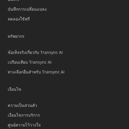
Nederlands
บันทึกการเปลี่ยนแปลง
Türkçe
ทดลองใช้ฟรี
Tiếng Việt
Bahasa Indonesia
ทรัพยากร
हिन्दी
العربية
ข้อเท็จจริงเกี่ยวกับ Transync AI
Português do Brasil
เปรียบเทียบ Transync AI
繁體中文
ทางเลือกอื่นสำหรับ Transync AI
Čeština
Italiano
เงื่อนไข
Deutsch
ความเป็นส่วนตัว
Español
เงื่อนไขการบริการ
Français
ศูนย์ความไว้วางใจ
Русский