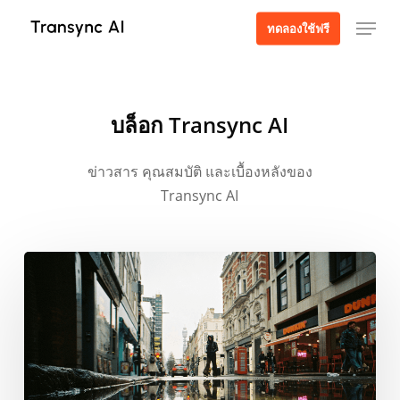
ข้าม
เมนู
ทดลองใช้ฟรี
ไป
ที่
เนื้อหา
หลัก
บล็อก Transync AI
ข่าวสาร คุณสมบัติ และเบื้องหลังของ
Transync AI
คู่มือ
ฉบับ
สมบูรณ์
สำหรับ
การ
แปล