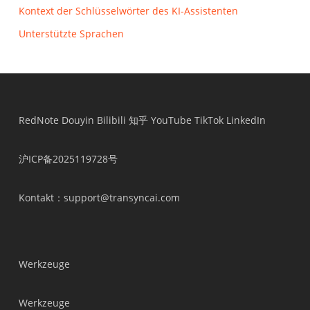
Kontext der Schlüsselwörter des KI-Assistenten
Unterstützte Sprachen
RedNote
Douyin
Bilibili
知乎
YouTube
TikTok
LinkedIn
沪ICP备2025119728号
Kontakt
：support@transyncai.com
Werkzeuge
Werkzeuge