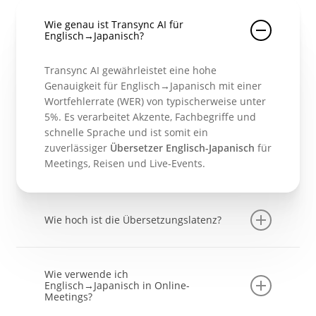
Wie genau ist Transync AI für
Englisch→Japanisch?
Transync AI gewährleistet eine hohe
Genauigkeit für Englisch→Japanisch mit einer
Wortfehlerrate (WER) von typischerweise unter
5%. Es verarbeitet Akzente, Fachbegriffe und
schnelle Sprache und ist somit ein
zuverlässiger
Übersetzer Englisch-Japanisch
für
Meetings, Reisen und Live-Events.
Wie hoch ist die Übersetzungslatenz?
Die durchschnittliche Ende-zu-Ende-
Verzögerung von der englischen Sprache zur
Wie verwende ich
japanischen Ausgabe beträgt weniger als 0,5
Englisch→Japanisch in Online-
Meetings?
Sekunden, wodurch ein natürlicher