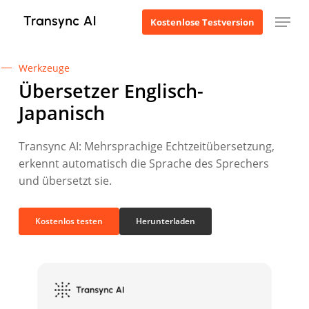
Zum
Menü
Kostenlose Testversion
Hauptinhalt
springen
Werkzeuge
Übersetzer Englisch-
Japanisch
Transync AI: Mehrsprachige Echtzeitübersetzung,
erkennt automatisch die Sprache des Sprechers
und übersetzt sie.
Kostenlos testen
Herunterladen