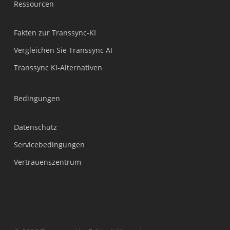
Ressourcen
हिन्दी
العربية
Fakten zur Transsync-KI
Português do Brasil
Vergleichen Sie Transsync AI
繁體中文
Transsync KI-Alternativen
ไทย
Čeština
Bedingungen
Italiano
Datenschutz
Español
Servicebedingungen
Français
Vertrauenszentrum
Русский
한국어
日本語
简体中文