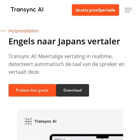
Ga
Menu
Gratis proefperiode
naar
de
hoofdinhoud
Hulpmiddelen
Engels naar Japans vertaler
Transync AI: Meertalige vertaling in realtime,
detecteert automatisch de taal van de spreker en
vertaalt deze.
Probeer het gratis
Download