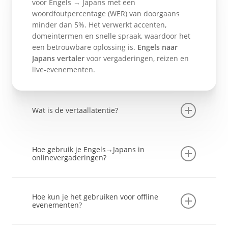
voor Engels → Japans met een
woordfoutpercentage (WER) van doorgaans
minder dan 5%. Het verwerkt accenten,
domeintermen en snelle spraak, waardoor het
een betrouwbare oplossing is.
Engels naar
Japans vertaler
voor vergaderingen, reizen en
live-evenementen.
Wat is de vertaallatentie?
De gemiddelde vertraging van begin tot eind
bedraagt minder dan 0,5 seconde tussen
Hoe gebruik je Engels→Japans in
Engelse spraak en Japanse uitvoer. Hierdoor
onlinevergaderingen?
verloopt het gesprek op een natuurlijke manier
en verloopt het gesprek soepel.
Open je vergaderapp en start Transync AI.
Schakel 'Computergeluid delen' in Transync AI
Hoe kun je het gebruiken voor offline
in om de stemmen van deelnemers te vertalen.
evenementen?
Met spraakweergave ingeschakeld, kunnen
deelnemers ook de Japanse audio in realtime