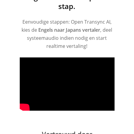
stap.
Eenvoudige stappen: Open Transync AI,
kies de
Engels naar Japans vertaler
, deel
systeemaudio indien nodig en start
realtime vertaling!