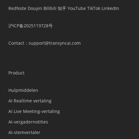
RedNote
Douyin
Bilibili
知乎
YouTube
TikTok
LinkedIn
沪ICP备2025119728号
Contact
：support@transyncai.com
Product
Hulpmiddelen
AI Realtime vertaling
AI Live Meeting-vertaling
AI-vergadernotities
AI-stemvertaler