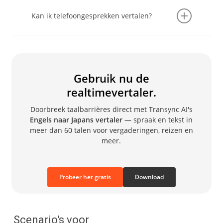
Open Transync AI op je computer. Sluit een
horen.
omnidirectionele microfoon aan (of zet de
Kan ik telefoongesprekken vertalen?
speakers dichterbij). Kies in Transync AI deze
microfoon, zet de speakers aan en schakel
Zet je telefoon op de luidspreker. Open
spraakweergave in om realtime Japans te
Transync AI op een ander apparaat en schakel
kunnen uitzenden terwijl je de
Engels naar
spraakweergave in. Het gesprek wordt direct
Japans vertaler
.
naar het Japans vertaald en uitgesproken.
Gebruik nu de
realtimevertaler.
Doorbreek taalbarrières direct met Transync AI's
Engels naar Japans vertaler
— spraak en tekst in
meer dan 60 talen voor vergaderingen, reizen en
meer.
Probeer het gratis
Download
Scenario's voor