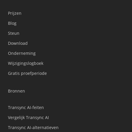
Prijzen
Blog
Steun
Українська
Download
Polski
Onderneming
Türkçe
Wijzigingslogboek
Tiếng Việt
Gratis proefperiode
Bahasa Indonesia
हिन्दी
Bronnen
العربية
Português do Brasil
Transync AI-feiten
繁體中文
Vergelijk Transync AI
ไทย
Transync AI-alternatieven