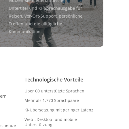
Nutzen Sie niederländische
Untertitel und KI-Sprachausgabe für
Reisen, Vor-Ort-Support, persönliche
Treffen und die alltägliche
Kommunikation.
Technologische Vorteile
Über 60 unterstützte Sprachen
zern
Mehr als 1.770 Sprachpaare
KI-Übersetzung mit geringer Latenz
Web-, Desktop- und mobile
Unterstützung
rschende