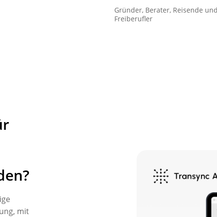
Gründer, Berater, Reisende un
Freiberufler
ür
den?
ige
ung, mit