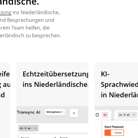
ändische.
tzung
ins Niederländische,
end Besprechungen und
hrem Team helfen, die
erländisch zu besprechen.
ende
Echtzeitübersetzung
KI-
uf
ins Niederländische.
Sprachwieder
in Niederländ