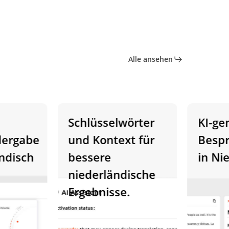
Alle ansehen
Schlüsselwörter
KI-gener
gabe
und Kontext für
Besprec
isch
bessere
in Niede
niederländische
Ergebnisse.