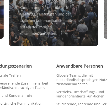
Unterstützen Sie globale Teams,
Kunden und Partner dabei, in
Meetings, Telefonaten und der
täglichen Kommunikation natürlicher
auf Niederländisch
zusammenzuarbeiten.
dungsszenarien
Anwendbare Personen
onale Treffen
Globale Teams, die mit
niederländischsprachigen Nut
bergreifende Zusammenarbeit
zusammenarbeiten
erländischsprachigen Teams
Vertriebs-, Beschaffungs- und
- und Kundenanrufe
kundenorientierte Funktionen
nd tägliche Kommunikation
Studierende, Lehrende und Fo