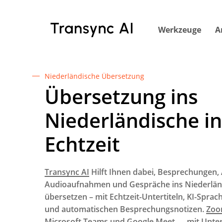
Zum
Hauptinhalt
Werkzeuge
A
springen
Niederländische Übersetzung
Übersetzung ins
Niederländische in
Echtzeit
Transync AI
Hilft Ihnen dabei, Besprechungen, 
Audioaufnahmen und Gespräche ins Niederlän
übersetzen – mit Echtzeit-Untertiteln, KI-Spra
und automatischen Besprechungsnotizen.
Zoo
Microsoft Teams und Google Meet
— mit Unter