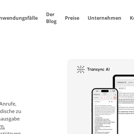
Der
nwendungsfälle
Preise
Unternehmen
K
Blog
Anrufe,
dische zu
chausgabe
m,
stützung