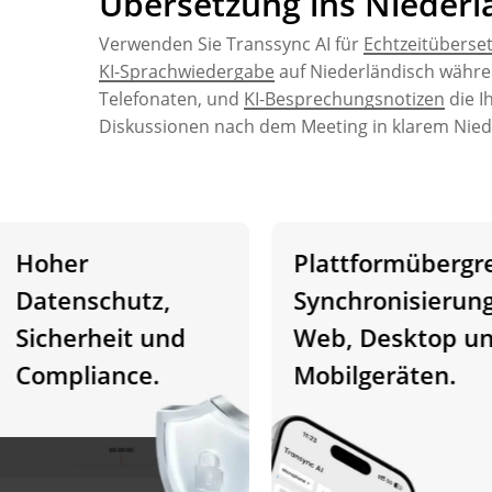
Übersetzung ins Niederl
Verwenden Sie Transsync AI für
Echtzeitüberse
KI-Sprachwiedergabe
auf Niederländisch währ
Telefonaten, und
KI-Besprechungsnotizen
die I
Diskussionen nach dem Meeting in klarem Nied
oher
Plattformübergreif
atenschutz,
Synchronisierung a
icherheit und
Web, Desktop und
ompliance.
Mobilgeräten.