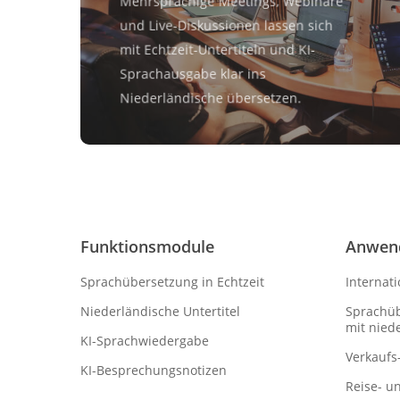
Mehrsprachige Meetings, Webinare
und Live-Diskussionen lassen sich
mit Echtzeit-Untertiteln und KI-
Sprachausgabe klar ins
Niederländische übersetzen.
Funktionsmodule
Anwen
Sprachübersetzung in Echtzeit
Internati
Niederländische Untertitel
Sprachü
mit nied
KI-Sprachwiedergabe
Verkaufs
KI-Besprechungsnotizen
Reise- u