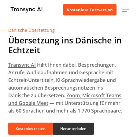
Zum
Menü
Kostenlose Testversion
Hauptinhalt
springen
Dänische Übersetzung
Übersetzung ins Dänische in
Echtzeit
Transync AI
Hilft Ihnen dabei, Besprechungen,
Anrufe, Audioaufnahmen und Gespräche mit
Echtzeit-Untertiteln, KI-Sprachwiedergabe und
automatischen Besprechungsnotizen ins
Dänische zu übersetzen.
Zoom, Microsoft Teams
und Google Meet
— mit Unterstützung für mehr
als 60 Sprachen und mehr als 1.770 Sprachpaare.
Kostenlos testen
Herunterladen