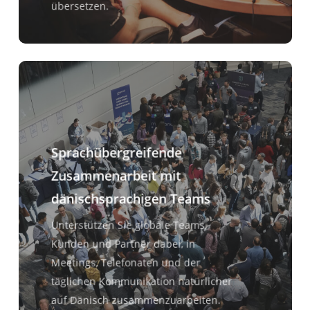
übersetzen.
Sprachübergreifende
Zusammenarbeit mit
dänischsprachigen Teams
Unterstützen Sie globale Teams,
Kunden und Partner dabei, in
Meetings, Telefonaten und der
täglichen Kommunikation natürlicher
auf Dänisch zusammenzuarbeiten.