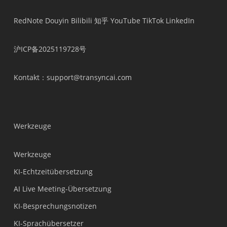
RedNote
Douyin
Bilibili
知乎
YouTube
TikTok
LinkedIn
沪ICP备2025119728号
Kontakt
：support@transyncai.com
Werkzeuge
Werkzeuge
KI-Echtzeitübersetzung
AI Live Meeting-Übersetzung
KI-Besprechungsnotizen
KI-Sprachübersetzer