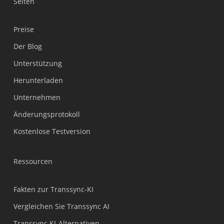
Seiten
Preise
Der Blog
Unterstützung
Українська
Herunterladen
Polski
Unternehmen
Nederlands
Änderungsprotokoll
Türkçe
Kostenlose Testversion
Tiếng Việt
Bahasa Indonesia
Ressourcen
हिन्दी
العربية
Fakten zur Transsync-KI
Português do Brasil
Vergleichen Sie Transsync AI
繁體中文
Transsync KI-Alternativen