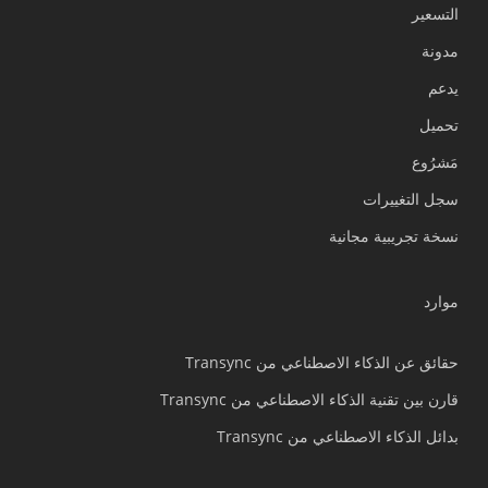
التسعير
مدونة
يدعم
Українська
تحميل
Polski
مَشرُوع
Nederlands
سجل التغييرات
Türkçe
نسخة تجريبية مجانية
Tiếng Việt
Bahasa Indonesia
موارد
हिन्दी
Português do Brasil
حقائق عن الذكاء الاصطناعي من Transync
繁體中文
قارن بين تقنية الذكاء الاصطناعي من Transync
ไทย
بدائل الذكاء الاصطناعي من Transync
Čeština