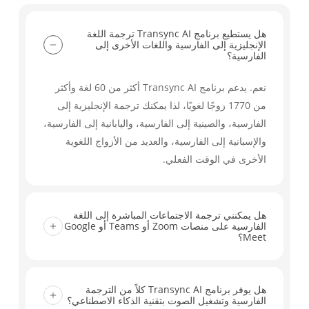
هل يستطيع برنامج Transync AI ترجمة اللغة
الإنجليزية إلى الفارسية واللغات الأخرى إلى
الفارسية؟
نعم. يدعم برنامج Transync AI أكثر من 60 لغة وأكثر
من 1770 زوجًا لغويًا، لذا يمكنك ترجمة الإنجليزية إلى
الفارسية، والصينية إلى الفارسية، واليابانية إلى الفارسية،
والإسبانية إلى الفارسية، والعديد من الأزواج اللغوية
الأخرى في الوقت الفعلي.
هل يمكنني ترجمة الاجتماعات المباشرة إلى اللغة
الفارسية على منصات Zoom أو Teams أو Google
Meet؟
نعم. يعمل Transync AI مع Zoom وMicrosoft Teams
وGoogle Meet وغيرها من أدوات الاجتماعات الرئيسية،
هل يوفر برنامج Transync AI كلاً من الترجمة
الفارسية وتشغيل الصوت بتقنية الذكاء الاصطناعي؟
مما يساعدك على ترجمة المحادثات المباشرة إلى اللغة