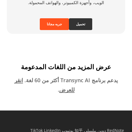
الويب، وأجهزة الكمبيوتر، والهواتف المحمولة.
تحميل
جربه مجانا
عرض المزيد من اللغات المدعومة
يدعم برنامج Transync AI أكثر من 60 لغة.
انقر
للعرض
.
RedNote
دوين
بيليبيلي
知乎
يوتيوب
LinkedIn
TikTok