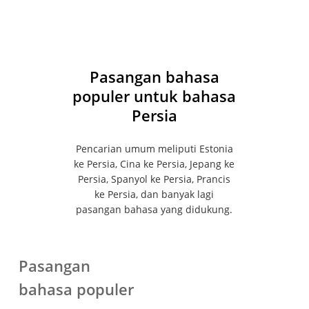
menghapus rekaman Anda kapan saja.
terjemahan waktu nyata gratis setelah
mendaftar. Transync AI berfungsi di web,
desktop, dan perangkat seluler, termasuk Mac,
PC, iOS, dan Android.
Pasangan bahasa
populer untuk bahasa
Persia
Pencarian umum meliputi Estonia
ke Persia, Cina ke Persia, Jepang ke
Persia, Spanyol ke Persia, Prancis
ke Persia, dan banyak lagi
pasangan bahasa yang didukung.
Pasangan
bahasa populer