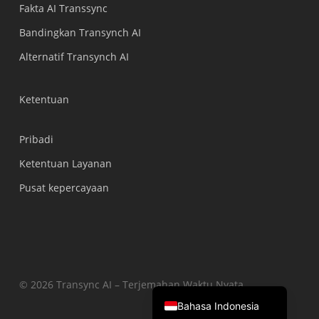
Português do Brasil
Fakta AI Transsync
繁體中文
Bandingkan Transynch AI
ไทย
Alternatif Transynch AI
Čeština
Italiano
Ketentuan
Deutsch
Pribadi
Español
Ketentuan Layanan
Français
Pusat kepercayaan
Русский
한국어
日本語
简体中文
English
© 2026 Transync AI – Terjemahan Waktu Nyata.
Bahasa Indonesia