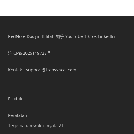
RedNote
Douyin
Bilibili
知乎
YouTube
TikTok
LinkedIn
沪ICP备2025119728号
Kontak
：support@transyncai.com
Produk
Peralatan
Terjemahan waktu nyata AI