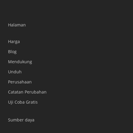
Halaman
Harga
Blog
Mendukung
Українська
Unduh
Polski
Perusahaan
Nederlands
Catatan Perubahan
Türkçe
Uji Coba Gratis
Tiếng Việt
हिन्दी
Sumber daya
العربية