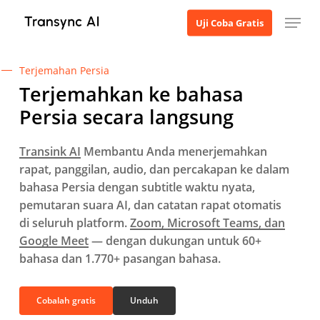
Langsung
Menu
Uji Coba Gratis
ke
konten
utama
Terjemahan Persia
Terjemahkan ke bahasa
Persia secara langsung
Transink AI
Membantu Anda menerjemahkan
rapat, panggilan, audio, dan percakapan ke dalam
bahasa Persia dengan subtitle waktu nyata,
pemutaran suara AI, dan catatan rapat otomatis
di seluruh platform.
Zoom, Microsoft Teams, dan
Google Meet
— dengan dukungan untuk 60+
bahasa dan 1.770+ pasangan bahasa.
Cobalah gratis
Unduh