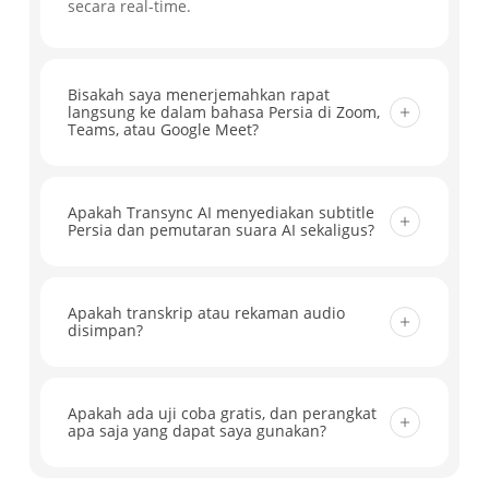
secara real-time.
Bisakah saya menerjemahkan rapat
langsung ke dalam bahasa Persia di Zoom,
Teams, atau Google Meet?
Ya. Transync AI bekerja dengan Zoom, Microsoft
Teams, Google Meet, dan alat rapat utama
Apakah Transync AI menyediakan subtitle
Persia dan pemutaran suara AI sekaligus?
lainnya, membantu Anda menerjemahkan
percakapan langsung ke dalam bahasa Persia
Ya. Anda dapat membaca terjemahan bahasa
dengan subtitle waktu nyata dan alur kerja
Persia sebagai teks terjemahan langsung dan
Apakah transkrip atau rekaman audio
yang siap untuk rapat. Tidak diperlukan plugin
disimpan?
juga mengaktifkan pemutaran suara AI
tambahan.
sehingga peserta dapat mendengar hasil
Transync AI tidak menyimpan rekaman audio.
terjemahan selama rapat, kelas, dan panggilan.
Transkrip teks disimpan sementara sehingga
Apakah ada uji coba gratis, dan perangkat
apa saja yang dapat saya gunakan?
Anda dapat meninjau terjemahan dan
membuat catatan rapat, dan Anda dapat
Ya. Pengguna baru bisa mendapatkan 40 menit