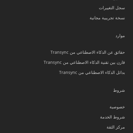
سجل التغييرات
Türkçe
نسخة تجريبية مجانية
Tiếng Việt
Bahasa Indonesia
موارد
हिन्दी
Português do Brasil
حقائق عن الذكاء الاصطناعي من Transync
繁體中文
قارن بين تقنية الذكاء الاصطناعي من Transync
ไทย
بدائل الذكاء الاصطناعي من Transync
Čeština
Italiano
شروط
Deutsch
خصوصية
Español
شروط الخدمة
Français
مركز الثقة
Русский