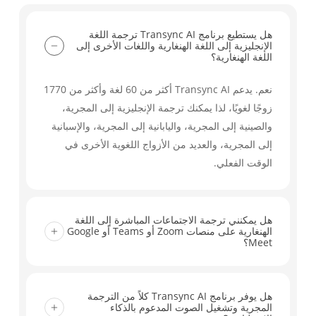
هل يستطيع برنامج Transync AI ترجمة اللغة
الإنجليزية إلى اللغة الهنغارية واللغات الأخرى إلى
اللغة الهنغارية؟
نعم. يدعم Transync AI أكثر من 60 لغة وأكثر من 1770
زوجًا لغويًا، لذا يمكنك ترجمة الإنجليزية إلى المجرية،
والصينية إلى المجرية، واليابانية إلى المجرية، والإسبانية
إلى المجرية، والعديد من الأزواج اللغوية الأخرى في
الوقت الفعلي.
هل يمكنني ترجمة الاجتماعات المباشرة إلى اللغة
الهنغارية على منصات Zoom أو Teams أو Google
Meet؟
نعم. يعمل Transync AI مع Zoom وMicrosoft Teams
وGoogle Meet وغيرها من أدوات الاجتماعات الرئيسية،
هل يوفر برنامج Transync AI كلاً من الترجمة
المجرية وتشغيل الصوت المدعوم بالذكاء
مما يساعدك على ترجمة المحادثات المباشرة إلى اللغة