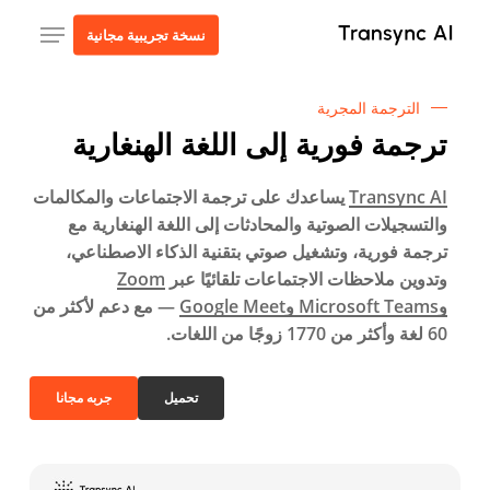
ا
قائمة طعام
نسخة تجريبية مجانية
إ
ا
ا
الترجمة المجرية
ترجمة فورية إلى اللغة الهنغارية
Transync AI
يساعدك على ترجمة الاجتماعات والمكالمات
والتسجيلات الصوتية والمحادثات إلى اللغة الهنغارية مع
ترجمة فورية، وتشغيل صوتي بتقنية الذكاء الاصطناعي،
وتدوين ملاحظات الاجتماعات تلقائيًا عبر
Zoom
وMicrosoft Teams وGoogle Meet
— مع دعم لأكثر من
60 لغة وأكثر من 1770 زوجًا من اللغات.
تحميل
جربه مجانا