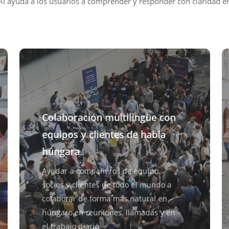
AI ayuda a los usuarios a comprender y responder con claridad e
Colaboración multilingüe con
equipos y clientes de habla
húngara.
Ayudar a compañeros de equipo,
socios y clientes de todo el mundo a
colaborar de forma más natural en
húngaro en reuniones, llamadas y en
el trabajo diario.