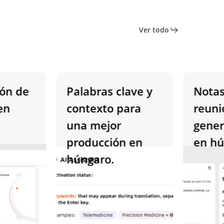
Ver todo
 de
Palabras clave y
Notas d
contexto para
reunion
una mejor
generad
producción en
en húng
húngaro.