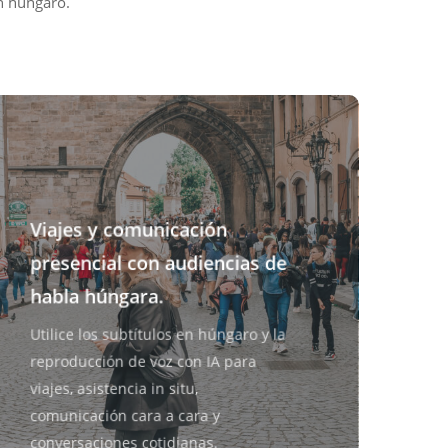
n húngaro.
Viajes y comunicación
presencial con audiencias de
habla húngara.
Utilice los subtítulos en húngaro y la
reproducción de voz con IA para
viajes, asistencia in situ,
comunicación cara a cara y
conversaciones cotidianas.