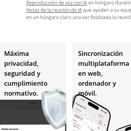
Reproducción de voz con IA
en húngaro durante
Notas de la reunión de IA
que ayuden a su equip
en un húngaro claro una vez finalizada la reuni
Máxima
Sincronización
rivacidad,
multiplataforma
eguridad y
en web,
cumplimiento
ordenador y
ormativo.
móvil.