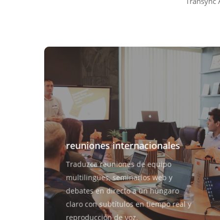
Transync 
reuniones internacionales
Traduzca reuniones de equipo
multilingües, seminarios web y
debates en directo a un húngaro
claro con subtítulos en tiempo real y
reproducción de voz.