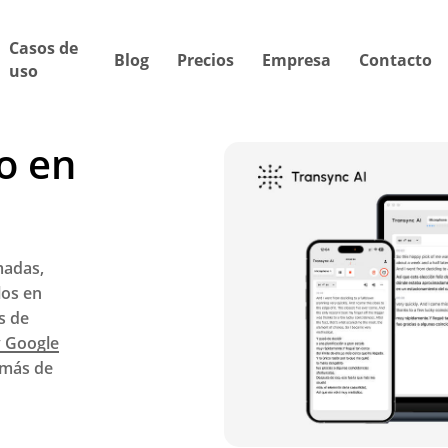
Casos de
Blog
Precios
Empresa
Contacto
uso
o en
madas,
los en
s de
y Google
 más de