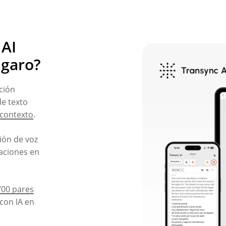
 AI
ngaro?
ción
de texto
 contexto
.
ción de voz
saciones en
700 pares
con IA en