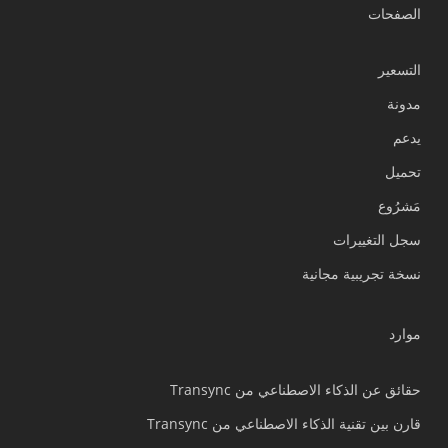
الصفحات
التسعير
مدونة
يدعم
Українська
تحميل
Polski
مَشرُوع
Nederlands
سجل التغييرات
Türkçe
نسخة تجريبية مجانية
Tiếng Việt
Bahasa Indonesia
موارد
हिन्दी
Português do Brasil
حقائق عن الذكاء الاصطناعي من Transync
繁體中文
قارن بين تقنية الذكاء الاصطناعي من Transync
ไทย