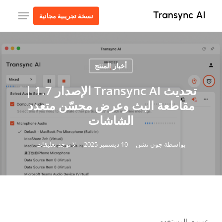
ا
قائمة طعام
نسخة تجريبية مجانية
إ
ا
ا
أخبار المنتج
تحديث Transync AI الإصدار 1.7 |
مقاطعة البث وعرض محسّن متعدد
الشاشات
بواسطة
جون تشن
10 ديسمبر 2025
لا توجد تعليقات
عزيزي المستخدم،,