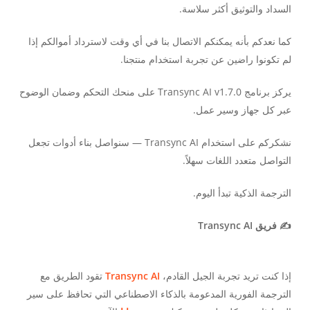
السداد والتوثيق أكثر سلاسة.
كما نعدكم بأنه يمكنكم الاتصال بنا في أي وقت لاسترداد أموالكم إذا
لم تكونوا راضين عن تجربة استخدام منتجنا.
يركز برنامج Transync AI v1.7.0 على منحك التحكم وضمان الوضوح
عبر كل جهاز وسير عمل.
نشكركم على استخدام Transync AI — سنواصل بناء أدوات تجعل
التواصل متعدد اللغات سهلاً.
الترجمة الذكية تبدأ اليوم.
✍️ فريق Transync AI
إذا كنت تريد تجربة الجيل القادم،
Transync AI
تقود الطريق مع
الترجمة الفورية المدعومة بالذكاء الاصطناعي التي تحافظ على سير