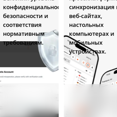
онфиденциальности,
синхронизация на
езопасности и
веб-сайтах,
оответствия
настольных
ормативным
компьютерах и
ребованиям.
мобильных
устройствах.