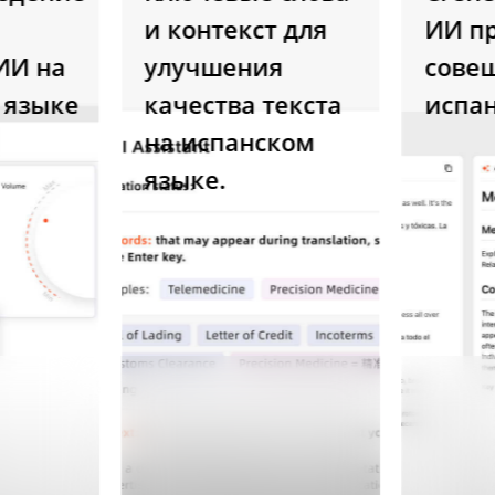
и контекст для
ИИ про
 на
улучшения
совеща
зыке
качества текста
испанс
на испанском
языке.