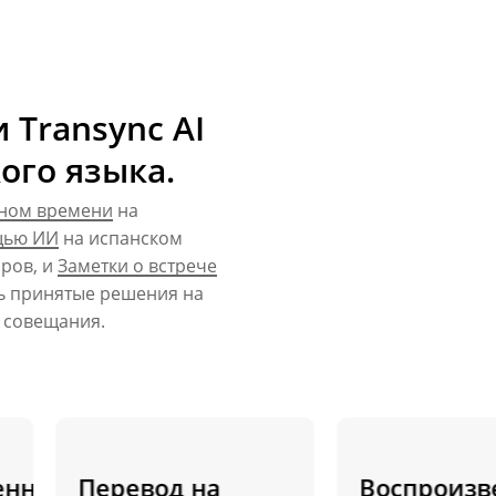
Transync AI
ого языка.
ьном времени
на
щью ИИ
на испанском
оров, и
Заметки о встрече
ь принятые решения на
 совещания.
ная
Перевод на
Воспроизвед