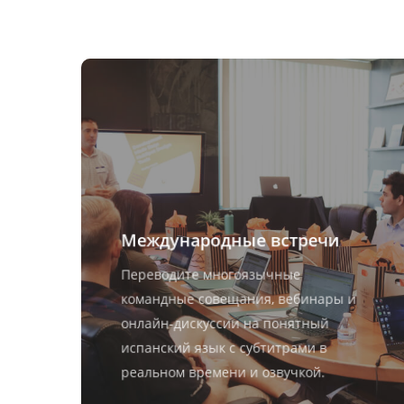
Международные встречи
Переводите многоязычные
командные совещания, вебинары и
онлайн-дискуссии на понятный
испанский язык с субтитрами в
реальном времени и озвучкой.