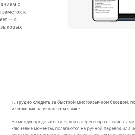
ванием с
 заметок к
eet
— с
 языковых
1. Трудно следить за быстрой многоязычной беседой, по
изложения на испанском языке.
На международных встречах и в переговорах с клиентами
ключевые моменты, полагаются на ручной перевод или и
естественным ответом, когда целевым языком является и