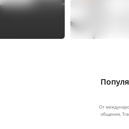
Популя
От междунаро
общения, Tra