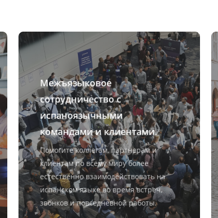
Межъязыковое
сотрудничество с
испаноязычными
командами и клиентами.
Помогите коллегам, партнерам и
клиентам по всему миру более
естественно взаимодействовать на
испанском языке во время встреч,
звонков и повседневной работы.