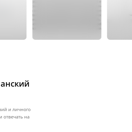
панский
вий и личного
и отвечать на