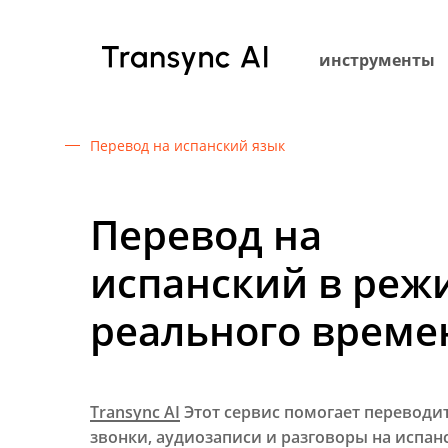
Перейти
к
инструменты
основному
содержанию
Перевод на испанский язык
Перевод на
испанский в реж
реального време
Transync AI
Этот сервис помогает переводит
звонки, аудиозаписи и разговоры на испан