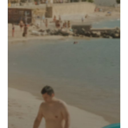
हिन्दी
العربية
Português do Brasil
繁體中文
ไทย
Čeština
Italiano
Deutsch
Español
Français
한국어
日本語
简体中文