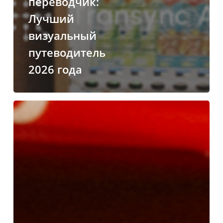
переводчик:
Лучший
визуальный
путеводитель
2026 года
Английский
—
Португалия:
лучшее
руководство
по
локализации
2026
года