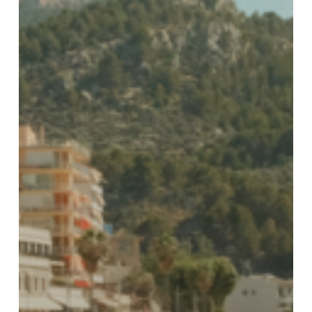
Українська
Polski
Nederlands
Türkçe
Tiếng Việt
Bahasa Indonesia